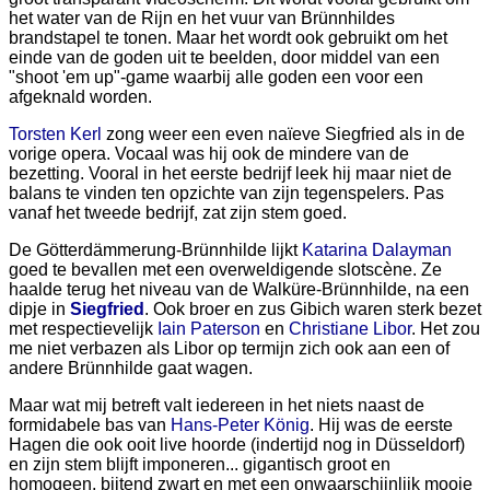
het water van de Rijn en het vuur van Brünnhildes
brandstapel te tonen. Maar het wordt ook gebruikt om het
einde van de goden uit te beelden, door middel van een
"shoot 'em up"-game waarbij alle goden een voor een
afgeknald worden.
Torsten Kerl
zong weer een even naïeve Siegfried als in de
vorige opera. Vocaal was hij ook de mindere van de
bezetting. Vooral in het eerste bedrijf leek hij maar niet de
balans te vinden ten opzichte van zijn tegenspelers. Pas
vanaf het tweede bedrijf, zat zijn stem goed.
De Götterdämmerung-Brünnhilde lijkt
Katarina Dalayman
goed te bevallen met een overweldigende slotscène. Ze
haalde terug het niveau van de Walküre-Brünnhilde, na een
dipje in
Siegfried
. Ook broer en zus Gibich waren sterk bezet
met respectievelijk
Iain Paterson
en
Christiane Libor
. Het zou
me niet verbazen als Libor op termijn zich ook aan een of
andere Brünnhilde gaat wagen.
Maar wat mij betreft valt iedereen in het niets naast de
formidabele bas van
Hans-Peter König
. Hij was de eerste
Hagen die ook ooit live hoorde (indertijd nog in Düsseldorf)
en zijn stem blijft imponeren... gigantisch groot en
homogeen, bijtend zwart en met een onwaarschijnlijk mooie