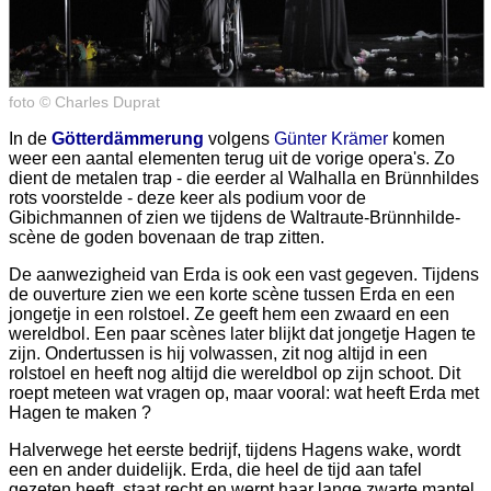
foto © Charles Duprat
In de
Götterdämmerung
volgens
Günter Krämer
komen
weer een aantal elementen terug uit de vorige opera's. Zo
dient de metalen trap - die eerder al Walhalla en Brünnhildes
rots voorstelde - deze keer als podium voor de
Gibichmannen of zien we tijdens de Waltraute-Brünnhilde-
scène de goden bovenaan de trap zitten.
De aanwezigheid van Erda is ook een vast gegeven. Tijdens
de ouverture zien we een korte scène tussen Erda en een
jongetje in een rolstoel. Ze geeft hem een zwaard en een
wereldbol. Een paar scènes later blijkt dat jongetje Hagen te
zijn. Ondertussen is hij volwassen, zit nog altijd in een
rolstoel en heeft nog altijd die wereldbol op zijn schoot. Dit
roept meteen wat vragen op, maar vooral: wat heeft Erda met
Hagen te maken ?
Halverwege het eerste bedrijf, tijdens Hagens wake, wordt
een en ander duidelijk. Erda, die heel de tijd aan tafel
gezeten heeft, staat recht en werpt haar lange zwarte mantel