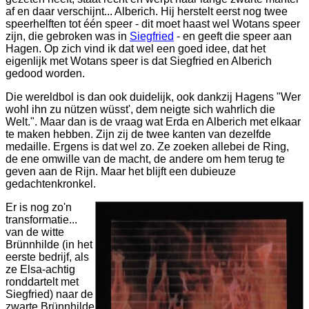
af en daar verschijnt... Alberich. Hij herstelt eerst nog twee
speerhelften tot één speer - dit moet haast wel Wotans speer
zijn, die gebroken was in
Siegfried
- en geeft die speer aan
Hagen. Op zich vind ik dat wel een goed idee, dat het
eigenlijk met Wotans speer is dat Siegfried en Alberich
gedood worden.
Die wereldbol is dan ook duidelijk, ook dankzij Hagens "Wer
wohl ihn zu nützen wüsst', dem neigte sich wahrlich die
Welt.". Maar dan is de vraag wat Erda en Alberich met elkaar
te maken hebben. Zijn zij de twee kanten van dezelfde
medaille. Ergens is dat wel zo. Ze zoeken allebei de Ring,
de ene omwille van de macht, de andere om hem terug te
geven aan de Rijn. Maar het blijft een dubieuze
gedachtenkronkel.
Er is nog zo'n
transformatie...
van de witte
Brünnhilde (in het
eerste bedrijf, als
ze Elsa-achtig
ronddartelt met
Siegfried) naar de
zwarte Brünnhilde