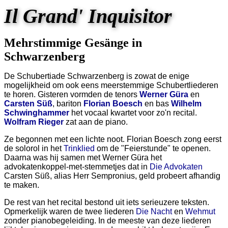
Il Grand' Inquisitor
Mehrstimmige Gesänge in
Schwarzenberg
De Schubertiade Schwarzenberg is zowat de enige
mogelijkheid om ook eens meerstemmige Schubertliederen
te horen. Gisteren vormden de tenors
Werner Güra
en
Carsten Süß
, bariton
Florian Boesch
en bas
Wilhelm
Schwinghammer
het vocaal kwartet voor zo'n recital.
Wolfram Rieger
zat aan de piano.
Ze begonnen met een lichte noot. Florian Boesch zong eerst
de solorol in het
Trinklied
om de "Feierstunde" te openen.
Daarna was hij samen met Werner Güra het
advokatenkoppel-met-stemmetjes dat in
Die Advokaten
Carsten Süß, alias Herr Sempronius, geld probeert afhandig
te maken.
De rest van het recital bestond uit iets serieuzere teksten.
Opmerkelijk waren de twee liederen
Die Nacht
en
Wehmut
zonder pianobegeleiding. In de meeste van deze liederen