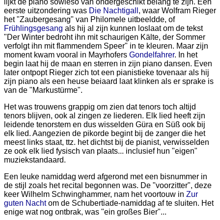
lijkt de piano sowieso van ondergeschikt belang te zijn. Een
eerste uitzondering was
Die Nachtigall
, waar Wolfram Rieger
het "Zaubergesang" van Philomele uitbeeldde, of
Frühlingsgesang
als hij al zijn kunnen loslaat om de tekst
"Der Winter bedroht ihn mit schaurigen Kälte, der Sommer
verfolgt ihn mit flammendem Speer" in te kleuren. Maar zijn
moment kwam vooral in Mayrhofers
Gondelfahrer
. In het
begin laat hij de maan en sterren in zijn piano dansen. Even
later ontpopt Rieger zich tot een pianistieke tovenaar als hij
zijn piano als een heuse beiaard laat klinken als er sprake is
van de "Markustürme".
Het was trouwens grappig om zien dat tenors toch altijd
tenors blijven, ook al zingen ze liederen. Elk lied heeft zijn
leidende tenorstem en dus wisselden Güra en Süß ook bij
elk lied. Aangezien de pikorde begint bij de zanger die het
meest links staat, ttz. het dichtst bij de pianist, verwisselden
ze ook elk lied fysisch van plaats... inclusief hun "eigen"
muziekstandaard.
Een leuke namiddag werd afgerond met een bisnummer in
de stijl zoals het recital begonnen was. De "voorzitter", deze
keer Wilhelm Schwinghammer, nam het voortouw in
Zur
guten Nacht
om de Schubertiade-namiddag af te sluiten. Het
enige wat nog ontbrak, was "ein großes Bier"...