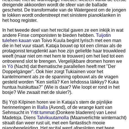
dreigende akkoorden wordt de sfeer van de ballade
geschetst. De transformatie van de Watergeest om de jongen
te lokken wordt onderstreept met sinistere pianoklanken in
het hoog register.
In het tweede deel van het recital gaven ze een inkijk in wat
andere Finse componisten te bieden hebben.
Tuijotin
tulehen kauan
van Toivo Kuula begint lyrisch met een man
die in het vuur staart. Kataja bouwt op tot een climax als de
protagonist terugdenkt aan hoe zijn geliefde haar trouwkleed
weeft (maar niet om met hem te trouwen) om het lied tot een
ontroerend slot te brengen. Vergelijkbare dromen horen we
in
Yö
(Nacht) dat thematische parallellen heeft met "Der
Doppelgänger". Ook hier zorgt Tukiainen voor het
kantelmoment als ze de spanning opbouwt als de vragen
gesteld worden "Ken siellä? Ken lehdossa läikkyy? Kuka
huntua huiskuttaa?" (Wie is daar? Wie loopt er rond in het
bosje? Wie zwaait met de sluier?).
Bij Yrjö Kilpinen horen we in Kataja's stem de pijnlijke
herinneringen in
Illalla
(Avond), of de wrange kant van
Sehnsucht in
Yrtit tummat
(Donkere bladeren) van Leevi
Madetoja. Diens
Talvikuutamolla
(Maanverlichte winternacht)
straalt dan weer rust uit, met een fantastisch mooie
pianobegeleiding. Het recital werd afgesloten met twee