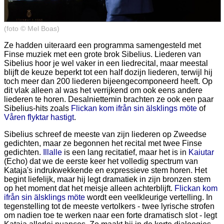
(foto © Mel Boas)
Ze hadden uiteraard een programma samengesteld met
Finse muziek met een grote brok Sibelius. Liederen van
Sibelius hoor je wel vaker in een liedrecital, maar meestal
blijft de keuze beperkt tot een half dozijn liederen, terwijl hij
toch meer dan 200 liederen bijeengecomponeerd heeft. Op
dit vlak alleen al was het verrijkend om ook eens andere
liederen te horen. Desalniettemin brachten ze ook een paar
Sibelius-hits zoals
Flickan kom ifrån sin älsklings möte
of
Våren flyktar hastigt
.
Sibelius schreef de meeste van zijn liederen op Zweedse
gedichten, maar ze begonnen het recital met twee Finse
gedichten.
Illalle
is een lang recitatief, maar het is in
Kaiutar
(Echo) dat we de eerste keer het volledig spectrum van
Kataja's indrukwekkende en expressieve stem horen. Het
begint liefelijk, maar hij legt dramatiek in zijn bronzen stem
op het moment dat het meisje alleen achterblijft.
Flickan kom
ifrån sin älsklings möte
wordt een veelkleurige vertelling. In
tegenstelling tot de meeste vertolkers - twee lyrische strofen
om nadien toe te werken naar een forte dramatisch slot - legt