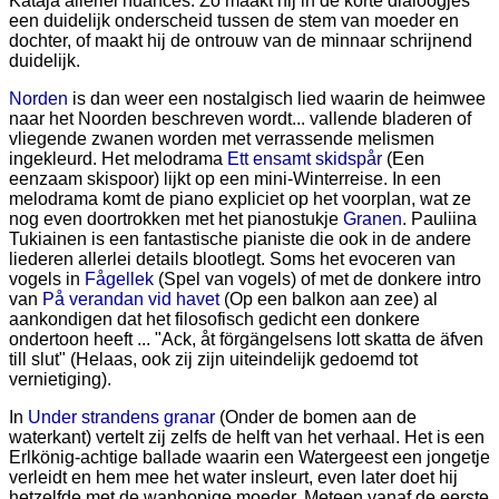
Kataja allerlei nuances. Zo maakt hij in de korte dialoogjes
een duidelijk onderscheid tussen de stem van moeder en
dochter, of maakt hij de ontrouw van de minnaar schrijnend
duidelijk.
Norden
is dan weer een nostalgisch lied waarin de heimwee
naar het Noorden beschreven wordt... vallende bladeren of
vliegende zwanen worden met verrassende melismen
ingekleurd. Het melodrama
Ett ensamt skidspår
(Een
eenzaam skispoor) lijkt op een mini-Winterreise. In een
melodrama komt de piano expliciet op het voorplan, wat ze
nog even doortrokken met het pianostukje
Granen
. Pauliina
Tukiainen is een fantastische pianiste die ook in de andere
liederen allerlei details blootlegt. Soms het evoceren van
vogels in
Fågellek
(Spel van vogels) of met de donkere intro
van
På verandan vid havet
(Op een balkon aan zee) al
aankondigen dat het filosofisch gedicht een donkere
ondertoon heeft ... "Ack, åt förgängelsens lott skatta de äfven
till slut" (Helaas, ook zij zijn uiteindelijk gedoemd tot
vernietiging).
In
Under strandens granar
(Onder de bomen aan de
waterkant) vertelt zij zelfs de helft van het verhaal. Het is een
Erlkönig-achtige ballade waarin een Watergeest een jongetje
verleidt en hem mee het water insleurt, even later doet hij
hetzelfde met de wanhopige moeder. Meteen vanaf de eerste