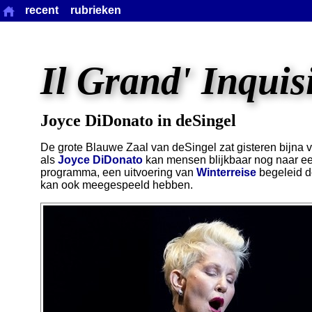
recent
rubrieken
Il Grand' Inquis
Joyce DiDonato in deSingel
De grote Blauwe Zaal van deSingel zat gisteren bijna v
als
Joyce DiDonato
kan mensen blijkbaar nog naar een
programma, een uitvoering van
Winterreise
begeleid 
kan ook meegespeeld hebben.