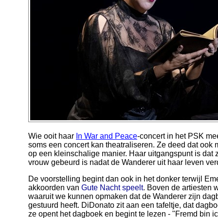
Wie ooit haar
In War and Peace
-concert in het PSK me
soms een concert kan theatraliseren. Ze deed dat ook 
op een kleinschalige manier. Haar uitgangspunt is dat 
vrouw gebeurd is nadat de Wanderer uit haar leven ve
De voorstelling begint dan ook in het donker terwijl E
akkoorden van
Gute Nacht speelt
. Boven de artiesten 
waaruit we kunnen opmaken dat de Wanderer zijn dagbo
gestuurd heeft. DiDonato zit aan een tafeltje, dat dag
ze opent het dagboek en begint te lezen - "Fremd bin ich