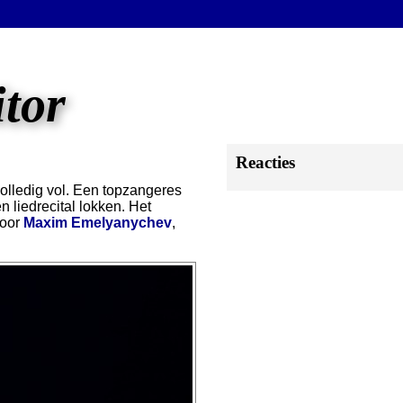
itor
Reacties
olledig vol. Een topzangeres
 liedrecital lokken. Het
door
Maxim Emelyanychev
,