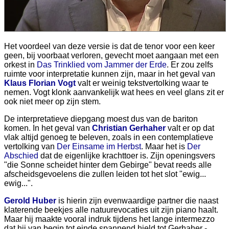
Het voordeel van deze versie is dat de tenor voor een keer
geen, bij voorbaat verloren, gevecht moet aangaan met een
orkest in
Das Trinklied vom Jammer der Erde
. Er zou zelfs
ruimte voor interpretatie kunnen zijn, maar in het geval van
Klaus Florian Vogt
valt er weinig tekstvertolking waar te
nemen. Vogt klonk aanvankelijk wat hees en veel glans zit er
ook niet meer op zijn stem.
De interpretatieve diepgang moest dus van de bariton
komen. In het geval van
Christian Gerhaher
valt er op dat
vlak altijd genoeg te beleven, zoals in een contemplatieve
vertolking van
Der Einsame im Herbst
. Maar het is
Der
Abschied
dat de eigenlijke krachttoer is. Zijn openingsvers
"die Sonne scheidet hinter dem Gebirge" bevat reeds alle
afscheidsgevoelens die zullen leiden tot het slot "ewig...
ewig...".
Gerold Huber
is hierin zijn evenwaardige partner die naast
klaterende beekjes alle natuurevocaties uit zijn piano haalt.
Maar hij maakte vooral indruk tijdens het lange intermezzo
dat hij van begin tot einde spannend hield tot Gerhaher -