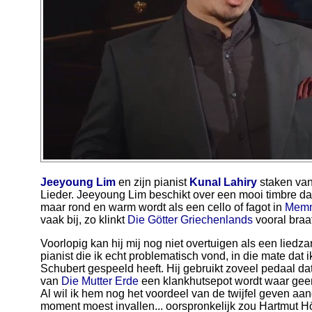
Jeeyoung Lim
en zijn pianist
Kunal Lahiry
staken van
Lieder. Jeeyoung Lim beschikt over een mooi timbre dat
maar rond en warm wordt als een cello of fagot in
Mem
vaak bij, zo klinkt
Die Götter Griechenlands
vooral braa
Voorlopig kan hij mij nog niet overtuigen als een liedza
pianist die ik echt problematisch vond, in die mate dat ik
Schubert gespeeld heeft. Hij gebruikt zoveel pedaal da
van
Die Mutter Erde
een klankhutsepot wordt waar geen 
Al wil ik hem nog het voordeel van de twijfel geven aang
moment moest invallen... oorspronkelijk zou Hartmut Höll