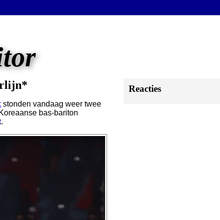
itor
rlijn*
Reacties
k
stonden vandaag weer twee
 Koreaanse bas-bariton
t
.