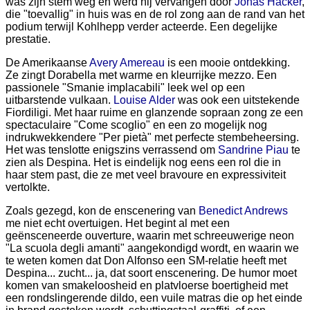
was zijn stem weg en werd hij vervangen door
Jonas Hacker
,
die "toevallig" in huis was en de rol zong aan de rand van het
podium terwijl Kohlhepp verder acteerde. Een degelijke
prestatie.
De Amerikaanse
Avery Amereau
is een mooie ontdekking.
Ze zingt Dorabella met warme en kleurrijke mezzo. Een
passionele "Smanie implacabili" leek wel op een
uitbarstende vulkaan.
Louise Alder
was ook een uitstekende
Fiordiligi. Met haar ruime en glanzende sopraan zong ze een
spectaculaire "Come scoglio" en een zo mogelijk nog
indrukwekkendere "Per pietà" met perfecte stembeheersing.
Het was tenslotte enigszins verrassend om
Sandrine Piau
te
zien als Despina. Het is eindelijk nog eens een rol die in
haar stem past, die ze met veel bravoure en expressiviteit
vertolkte.
Zoals gezegd, kon de enscenering van
Benedict Andrews
me niet echt overtuigen. Het begint al met een
geënsceneerde ouverture, waarin met schreeuwerige neon
"La scuola degli amanti" aangekondigd wordt, en waarin we
te weten komen dat Don Alfonso een SM-relatie heeft met
Despina... zucht... ja, dat soort enscenering. De humor moet
komen van smakeloosheid en platvloerse boertigheid met
een rondslingerende dildo, een vuile matras die op het einde