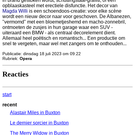
in brand gestoken wordt, schuttingstaal-graffiti, of een
opblaaskasteel met erectiele disfunctie. Het decor van
Magda Willi
is een schoendoos-creatie: voor elke scène
wordt een nieuw decor naar voor geschoven. De Albanezen,
"vermomd" met een bloemetjeshemd en macho-zonnebril,
ontmoeten de zusjes in hun garage waar een SUV -
uiteraard een BMW - als centraal decorelement dient.
Allemaal heel poëtisch en romantisch... Een productie om
snel te vergeten, maar wel met zangers om te onthouden...
Publicatie: dinsdag 18 juli 2023 om 09:22
Rubriek:
Opera
Reacties
start
recent
Alastair Miles in Buxton
Le dernier sorcier in Buxton
The Merry Widow in Buxton