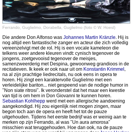
Ferrando, Guglielmo, Dorabella, Guglielmo (foto © W. Hoesl)
Die andere Don Alfonso was
Johannes Martin Kränzle
. Hij is
nog altijd een fantastische zanger en acteur die zich volledig
vereenzelvigt met de rol. Hij is een vocale kameleon die
telkens weer andere kleuren vindt: cynisch tegenover de
jongens, zoetgevooisd tegenover de meisjes,
samenzweerderig met Despina, gewoonweg grandioos in de
recitatieven. Ik keek er ook naar uit om
Konstantin Krimmel
,
na al zijn prachtige liedrecitals, nu ook eens in opera te
horen. Hij zingt een karaktervolle Guglielmo met een
verleidelijke bariton... niet gespeend van de nodige humor in
"Non siate ritrosi". Ik veronderstel dat het maar een kwestie
van tijd is om hem in Don Giovanni te kunnen horen.
Sebastian Kohlhepp
werd met een allergische aandoening
aangekondigd. Hij zou eigenlijk niet mogen zingen, maar
begon toch aan de opera en heeft het tot de pauze
uitgehouden. Tijdens het eerste bedrijf was er weinig aan te
merken op zijn Ferrando, al was "Un aura amorosa"
misschien wat teruggehouden. Hoe dan ook, na de pauze