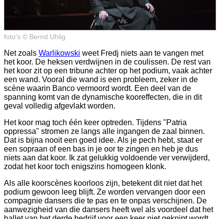
foto's © Bernd Uhlig
Net zoals
Warlikowski
weet Fredj niets aan te vangen met
het koor. De heksen verdwijnen in de coulissen. De rest van
het koor zit op een tribune achter op het podium, vaak achter
een wand. Vooral die wand is een probleem, zeker in de
scène waarin Banco vermoord wordt. Een deel van de
spanning komt van de dynamische kooreffecten, die in dit
geval volledig afgevlakt worden.
Het koor mag toch één keer optreden. Tijdens "Patria
oppressa" stromen ze langs alle ingangen de zaal binnen.
Dat is bijna nooit een goed idee. Als je pech hebt, staat er
een sopraan of een bas in je oor te zingen en heb je dus
niets aan dat koor. Ik zat gelukkig voldoende ver verwijderd,
zodat het koor toch enigszins homogeen klonk.
Als alle koorscènes koorloos zijn, betekent dit niet dat het
podium gewoon leeg blijft. Ze worden vervangen door een
compagnie dansers die te pas en te onpas verschijnen. De
aanwezigheid van die dansers heeft wel als voordeel dat het
ballet van het derde bedrijf voor een keer niet geknipt wordt.