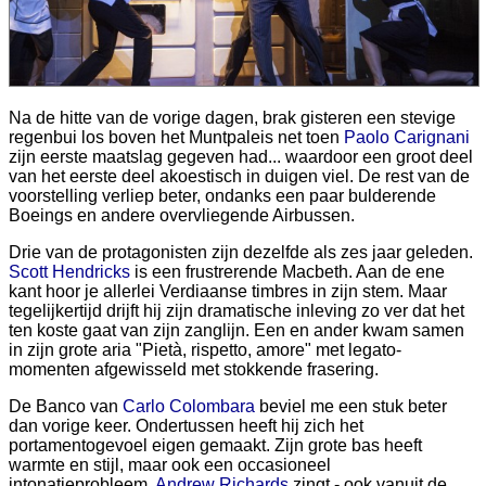
Na de hitte van de vorige dagen, brak gisteren een stevige
regenbui los boven het Muntpaleis net toen
Paolo Carignani
zijn eerste maatslag gegeven had... waardoor een groot deel
van het eerste deel akoestisch in duigen viel. De rest van de
voorstelling verliep beter, ondanks een paar bulderende
Boeings en andere overvliegende Airbussen.
Drie van de protagonisten zijn dezelfde als zes jaar geleden.
Scott Hendricks
is een frustrerende Macbeth. Aan de ene
kant hoor je allerlei Verdiaanse timbres in zijn stem. Maar
tegelijkertijd drijft hij zijn dramatische inleving zo ver dat het
ten koste gaat van zijn zanglijn. Een en ander kwam samen
in zijn grote aria "Pietà, rispetto, amore" met legato-
momenten afgewisseld met stokkende frasering.
De Banco van
Carlo Colombara
beviel me een stuk beter
dan vorige keer. Ondertussen heeft hij zich het
portamentogevoel eigen gemaakt. Zijn grote bas heeft
warmte en stijl, maar ook een occasioneel
intonatieprobleem.
Andrew Richards
zingt - ook vanuit de