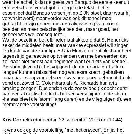
weer belachelijk dat de geest van Banquo de eerste keer uit
een eetschotel verschijnt (en tegen de tekst - het is
essentieel dat Banquo verschijnt op ZIJN stoel, daar waar hij
verwacht werd) maar verder was ook dit toneel mooi
gebracht. In zijn geheel dus een afwisseling van mooie
beelden en meer belachelijke beelden, maar goed, het
geheel was wel consequent...
Wat de bezetting betreft: helemaal akkoord dat S. Hendricks
zeker de middelen heeft, maar vaak te expressief wil zingen
ten koste van de zanglijn. B.Uria Monzon roept blijkbaar heel
tegenstrijdige reacties op (vrienden van me beweerden dat
ze "daar niet moest aan beginnen want er niets van kende".
Persoonlijk vond ik het vrij goed: de entreearia en 'La luce
langue' kunnen misschien nog wat extra kracht gebruiken
maar haar slaapwandelscene was heel goed gebracht! En ik
vond dat zowel C. Colombara als A. Richards hun aria
prachtig zongen! Dus ondanks de zonsvloed (ik dacht eerst
aan een akoustisch effect - heksen verschijnen in de storm...
-helaas bleef die 'storm' lang duren) en de vliegtuigen (!), een
memorabele voorstelling!
Kris Cornelis
(donderdag 22 september 2016 om 10:44)
Ik was ook op de voorstelling "met het onweer". En ja, het