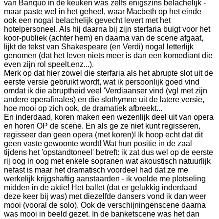
van Banquo in de keuken was zelfs enigszins belachelijk -
maar paste wel in het geheel, waar Macbeth op het einde
ook een nogal belachelijk gevecht levert met het
hotelpersoneel. Als hij daarna bij zijn sterfaria buigt voor het
koor-publiek (achter hem) en daarna van de scene afgaat,
lijkt de tekst van Shakespeare (en Verdi) nogal letterlijk
genomen (dat het leven niets meer is dan een komediant die
even zijn rol speelt.enz...).
Merk op dat hier zowel die sterfaria als het abrupte slot uit de
eerste versie gebruikt wordt, wat ik persoonlijk goed vind
omdat ik die abruptheid veel 'Verdiaanser vind (vgl met zijn
andere operafinales) en die slothymne uit de latere versie,
hoe mooi op zich ook, de dramatiek afbreekt...
En inderdaad, koren maken een wezenlijk deel uit van opera
en horen OP de scene. En als ge ze niet kunt regisseren,
regisseer dan geen opera (met koren)! Ik hoop echt dat dit
geen vaste gewoonte wordt! Wat hun positie in de zaal
tijdens het 'opstandtoneel' betreft: ik zat dus wel op de eerste
rij oog in oog met enkele sopranen wat akoustisch natuurlijk
nefast is maar het dramatisch voordeel had dat ze me
werkelijk krijgshaftig aanstaarden - ik voelde me plotseling
midden in de aktie! Het ballet (dat er gelukkig inderdaad
deze keer bij was) met diezelfde dansers vond ik dan weer
mooi (vooral de solo). Ook de verschijningenscene daarna
was mooi in beeld gezet. In de banketscene was het dan