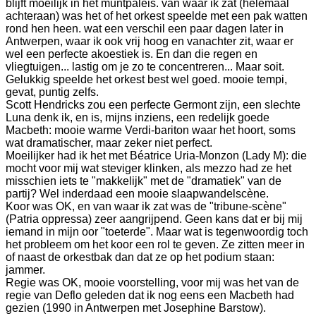
blijft moeilijk in het muntpaleis. van waar ik zat (helemaal
achteraan) was het of het orkest speelde met een pak watten
rond hen heen. wat een verschil een paar dagen later in
Antwerpen, waar ik ook vrij hoog en vanachter zit, waar er
wel een perfecte akoestiek is. En dan die regen en
vliegtuigen... lastig om je zo te concentreren... Maar soit.
Gelukkig speelde het orkest best wel goed. mooie tempi,
gevat, puntig zelfs.
Scott Hendricks zou een perfecte Germont zijn, een slechte
Luna denk ik, en is, mijns inziens, een redelijk goede
Macbeth: mooie warme Verdi-bariton waar het hoort, soms
wat dramatischer, maar zeker niet perfect.
Moeilijker had ik het met Béatrice Uria-Monzon (Lady M): die
mocht voor mij wat steviger klinken, als mezzo had ze het
misschien iets te "makkelijk" met de "dramatiek" van de
partij? Wel inderdaad een mooie slaapwandelscène.
Koor was OK, en van waar ik zat was de "tribune-scène"
(Patria oppressa) zeer aangrijpend. Geen kans dat er bij mij
iemand in mijn oor "toeterde". Maar wat is tegenwoordig toch
het probleem om het koor een rol te geven. Ze zitten meer in
of naast de orkestbak dan dat ze op het podium staan:
jammer.
Regie was OK, mooie voorstelling, voor mij was het van de
regie van Deflo geleden dat ik nog eens een Macbeth had
gezien (1990 in Antwerpen met Josephine Barstow).