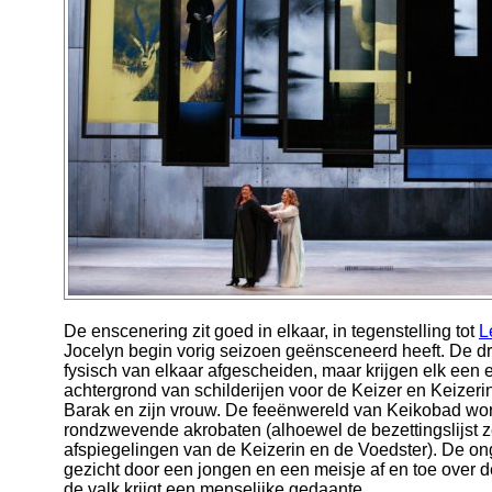
De enscenering zit goed in elkaar, in tegenstelling tot
L
Jocelyn begin vorig seizoen geënsceneerd heeft. De d
fysisch van elkaar afgescheiden, maar krijgen elk een
achtergrond van schilderijen voor de Keizer en Keizerin
Barak en zijn vrouw. De feeënwereld van Keikobad wo
rondzwevende akrobaten (alhoewel de bezettingslijst ze 
afspiegelingen van de Keizerin en de Voedster). De on
gezicht door een jongen en een meisje af en toe over d
de valk krijgt een menselijke gedaante.