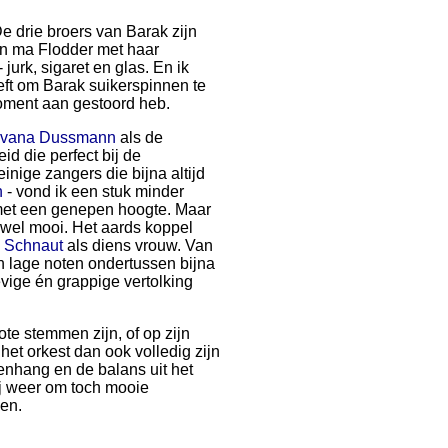
De drie broers van Barak zijn
van ma Flodder met haar
jurk, sigaret en glas. En ik
eft om Barak suikerspinnen te
moment aan gestoord heb.
lvana Dussmann
als de
d die perfect bij de
inige zangers die bijna altijd
n
- vond ik een stuk minder
 met een genepen hoogte. Maar
, wel mooi. Het aards koppel
e Schnaut
als diens vrouw. Van
ijn lage noten ondertussen bijna
vige én grappige vertolking
te stemmen zijn, of op zijn
het orkest dan ook volledig zijn
enhang en de balans uit het
ij weer om toch mooie
ken.