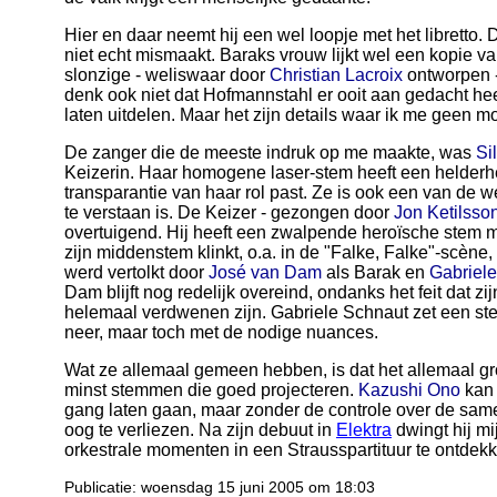
Hier en daar neemt hij een wel loopje met het libretto. 
niet echt mismaakt. Baraks vrouw lijkt wel een kopie 
slonzige - weliswaar door
Christian Lacroix
ontworpen - 
denk ook niet dat Hofmannstahl er ooit aan gedacht he
laten uitdelen. Maar het zijn details waar ik me geen 
De zanger die de meeste indruk op me maakte, was
Si
Keizerin. Haar homogene laser-stem heeft een helderhei
transparantie van haar rol past. Ze is ook een van de we
te verstaan is. De Keizer - gezongen door
Jon Ketilsso
overtuigend. Hij heeft een zwalpende heroïsche stem
zijn middenstem klinkt, o.a. in de "Falke, Falke"-scène
werd vertolkt door
José van Dam
als Barak en
Gabriel
Dam blijft nog redelijk overeind, ondanks het feit dat z
helemaal verdwenen zijn. Gabriele Schnaut zet een ste
neer, maar toch met de nodige nuances.
Wat ze allemaal gemeen hebben, is dat het allemaal gro
minst stemmen die goed projecteren.
Kazushi Ono
kan 
gang laten gaan, maar zonder de controle over de sam
oog te verliezen. Na zijn debuut in
Elektra
dwingt hij m
orkestrale momenten in een Strausspartituur te ontdek
Publicatie: woensdag 15 juni 2005 om 18:03