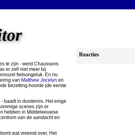
itor
Reacties
s te zijn - werd Chaussons
 er zelf niet meer bij
nnozel fietsongeluk. En nu
nering van
Matthew Jocelyn
en
ede bezetting hoorde (de eerste
- baadt in duisternis. Het enige
 sommige scenes zijn er
den hebben in Middeleeuwse
 centrum van de aandacht en
 komt wat vreemd over. Het