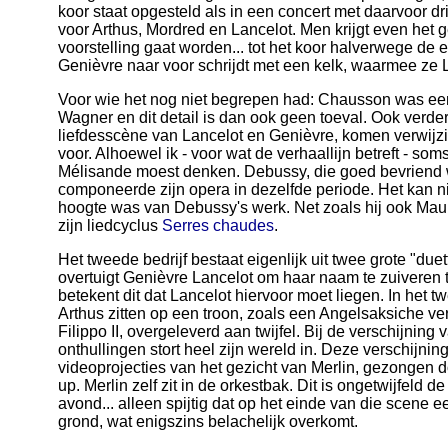
koor staat opgesteld als in een concert met daarvoor dri
voor Arthus, Mordred en Lancelot. Men krijgt even het 
voorstelling gaat worden... tot het koor halverwege de 
Genièvre naar voor schrijdt met een kelk, waarmee ze L
Voor wie het nog niet begrepen had: Chausson was ee
Wagner en dit detail is dan ook geen toeval. Ook verder
liefdesscène van Lancelot en Genièvre, komen verwijzi
voor. Alhoewel ik - voor wat de verhaallijn betreft - so
Mélisande moest denken. Debussy, die goed bevriend
componeerde zijn opera in dezelfde periode. Het kan 
hoogte was van Debussy's werk. Net zoals hij ook Maur
zijn liedcyclus
Serres chaudes
.
Het tweede bedrijf bestaat eigenlijk uit twee grote "duett
overtuigt Genièvre Lancelot om haar naam te zuiveren 
betekent dit dat Lancelot hiervoor moet liegen. In het 
Arthus zitten op een troon, zoals een Angelsaksiche ve
Filippo II, overgeleverd aan twijfel. Bij de verschijning
onthullingen stort heel zijn wereld in. Deze verschijni
videoprojecties van het gezicht van Merlin, gezongen 
up. Merlin zelf zit in de orkestbak. Dit is ongetwijfeld 
avond... alleen spijtig dat op het einde van die scene ee
grond, wat enigszins belachelijk overkomt.