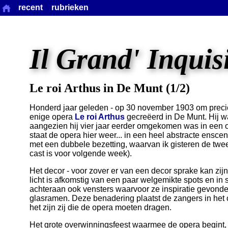
recent
rubrieken
Il Grand' Inquis
Le roi Arthus in De Munt (1/2)
Honderd jaar geleden - op 30 november 1903 om precie
enige opera
Le roi Arthus
gecreëerd in De Munt. Hij was
aangezien hij vier jaar eerder omgekomen was in een o
staat de opera hier weer... in een heel abstracte ensce
met een dubbele bezetting, waarvan ik gisteren de twe
cast is voor volgende week).
Het decor - voor zover er van een decor sprake kan zijn 
licht is afkomstig van een paar welgemikte spots en in
achteraan ook vensters waarvoor ze inspiratie gevon
glasramen. Deze benadering plaatst de zangers in het
het zijn zij die de opera moeten dragen.
Het grote overwinningsfeest waarmee de opera begint,