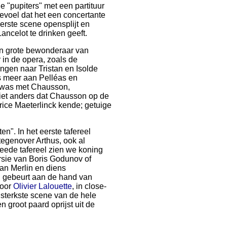
e "pupiters" met een partituur
gevoel dat het een concertante
eerste scene opensplijt en
ancelot te drinken geeft.
n grote bewonderaar van
 in de opera, zoals de
ngen naar Tristan en Isolde
ms meer aan Pelléas en
 was met Chausson,
niet anders dat Chausson op de
ice Maeterlinck kende; getuige
en". In het eerste tafereel
tegenover Arthus, ook al
tweede tafereel zien we koning
rsie van Boris Godunov of
 van Merlin en diens
ng gebeurt aan de hand van
door
Olivier Lalouette
, in close-
de sterkste scene van de hele
n groot paard oprijst uit de