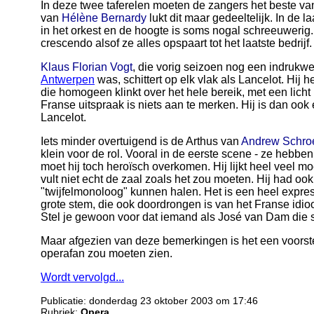
In deze twee taferelen moeten de zangers het beste van
van
Hélène Bernardy
lukt dit maar gedeeltelijk. In de 
in het orkest en de hoogte is soms nogal schreeuwerig.
crescendo alsof ze alles opspaart tot het laatste bedrijf.
Klaus Florian Vogt
, die vorig seizoen nog een indruk
Antwerpen
was, schittert op elk vlak als Lancelot. Hij
die homogeen klinkt over het hele bereik, met een licht b
Franse uitspraak is niets aan te merken. Hij is dan ook
Lancelot.
Iets minder overtuigend is de Arthus van
Andrew Schro
klein voor de rol. Vooral in de eerste scene - ze hebbe
moet hij toch heroïsch overkomen. Hij lijkt heel veel mo
vult niet echt de zaal zoals het zou moeten. Hij had ook 
"twijfelmonoloog" kunnen halen. Het is een heel expre
grote stem, die ook doordrongen is van het Franse idi
Stel je gewoon voor dat iemand als José van Dam die s
Maar afgezien van deze bemerkingen is het een voorste
operafan zou moeten zien.
Wordt vervolgd...
Publicatie: donderdag 23 oktober 2003 om 17:46
Rubriek:
Opera