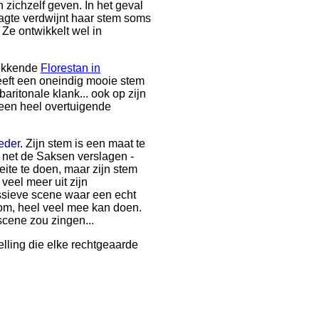
 zichzelf geven. In het geval
laagte verdwijnt haar stem soms
 Ze ontwikkelt wel in
wekkende
Florestan in
 heeft een oneindig mooie stem
aritonale klank... ook op zijn
 een heel overtuigende
eder
. Zijn stem is een maat te
n net de Saksen verslagen -
eite te doen, maar zijn stem
veel meer uit zijn
ssieve scene waar een echt
oom, heel veel mee kan doen.
cene zou zingen...
lling die elke rechtgeaarde