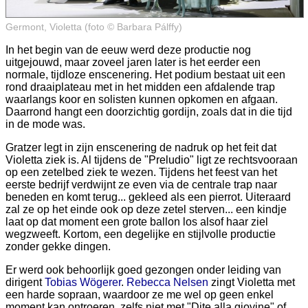
Germont, Violetta (foto © Barbara Pálffy)
In het begin van de eeuw werd deze productie nog
uitgejouwd, maar zoveel jaren later is het eerder een
normale, tijdloze enscenering. Het podium bestaat uit een
rond draaiplateau met in het midden een afdalende trap
waarlangs koor en solisten kunnen opkomen en afgaan.
Daarrond hangt een doorzichtig gordijn, zoals dat in die tijd
in de mode was.
Gratzer legt in zijn enscenering de nadruk op het feit dat
Violetta ziek is. Al tijdens de "Preludio" ligt ze rechtsvooraan
op een zetelbed ziek te wezen. Tijdens het feest van het
eerste bedrijf verdwijnt ze even via de centrale trap naar
beneden en komt terug... gekleed als een pierrot. Uiteraard
zal ze op het einde ook op deze zetel sterven... een kindje
laat op dat moment een grote ballon los alsof haar ziel
wegzweeft. Kortom, een degelijke en stijlvolle productie
zonder gekke dingen.
Er werd ook behoorlijk goed gezongen onder leiding van
dirigent
Tobias Wögerer
.
Rebecca Nelsen
zingt Violetta met
een harde sopraan, waardoor ze me wel op geen enkel
moment kan ontroeren, zelfs niet met "Dite alla giovine" of