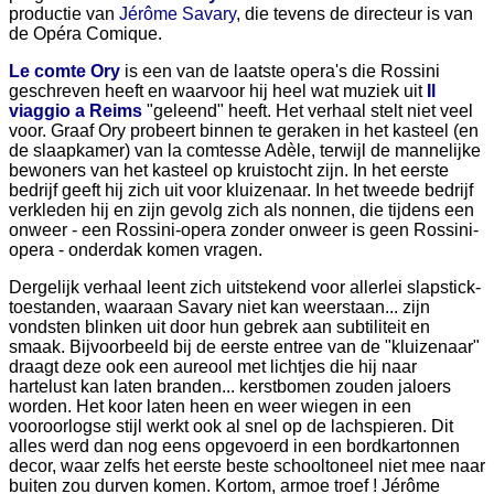
productie van
Jérôme Savary
, die tevens de directeur is van
de Opéra Comique.
Le comte Ory
is een van de laatste opera's die Rossini
geschreven heeft en waarvoor hij heel wat muziek uit
Il
viaggio a Reims
"geleend" heeft. Het verhaal stelt niet veel
voor. Graaf Ory probeert binnen te geraken in het kasteel (en
de slaapkamer) van la comtesse Adèle, terwijl de mannelijke
bewoners van het kasteel op kruistocht zijn. In het eerste
bedrijf geeft hij zich uit voor kluizenaar. In het tweede bedrijf
verkleden hij en zijn gevolg zich als nonnen, die tijdens een
onweer - een Rossini-opera zonder onweer is geen Rossini-
opera - onderdak komen vragen.
Dergelijk verhaal leent zich uitstekend voor allerlei slapstick-
toestanden, waaraan Savary niet kan weerstaan... zijn
vondsten blinken uit door hun gebrek aan subtiliteit en
smaak. Bijvoorbeeld bij de eerste entree van de "kluizenaar"
draagt deze ook een aureool met lichtjes die hij naar
hartelust kan laten branden... kerstbomen zouden jaloers
worden. Het koor laten heen en weer wiegen in een
vooroorlogse stijl werkt ook al snel op de lachspieren. Dit
alles werd dan nog eens opgevoerd in een bordkartonnen
decor, waar zelfs het eerste beste schooltoneel niet mee naar
buiten zou durven komen. Kortom, armoe troef ! Jérôme