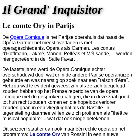
Il Grand' Inquisitor
Le comte Ory in Parijs
De
Opéra Comique
is het Parijse operahuis dat naast de
Opéra Garnier het meest overladen is met
operageschiedenis. Opera's als Carmen, Les contes
d'Hoffmann, Lakmé, Manon, Pelléas et Mélisande, ... werden
hier gecreëerd in de "Salle Favart".
De laatste jaren werd de Opéra Comique echter
overschaduwd door wat er in de andere Parijse operahuizen
gebeurde en was naarstig op zoek naar een "raison d'être".
Het zou wat te evident geweest zijn als ze zich toegelegd
zouden hebben op het Franse repertoire van de opéra
comique met de gesproken dialogen, die in deze zaal goed
tot hun recht zouden komen en die hopeloos verloren
zouden gaan in een vliegtuighal als de Bastille. In
tegenstelling daarmee willen ze zich profileren als "théâtre
musical populaire"... wat dat ook moge betekenen.
Dit seizoen staat er dan ook maar één echte opera op het
programma:
Le comte Ory
van Rossini in een nieuwe