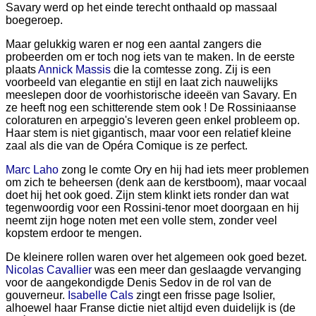
Savary werd op het einde terecht onthaald op massaal
boegeroep.
Maar gelukkig waren er nog een aantal zangers die
probeerden om er toch nog iets van te maken. In de eerste
plaats
Annick Massis
die la comtesse zong. Zij is een
voorbeeld van elegantie en stijl en laat zich nauwelijks
meeslepen door de voorhistorische ideeën van Savary. En
ze heeft nog een schitterende stem ook ! De Rossiniaanse
coloraturen en arpeggio's leveren geen enkel probleem op.
Haar stem is niet gigantisch, maar voor een relatief kleine
zaal als die van de Opéra Comique is ze perfect.
Marc Laho
zong le comte Ory en hij had iets meer problemen
om zich te beheersen (denk aan de kerstboom), maar vocaal
doet hij het ook goed. Zijn stem klinkt iets ronder dan wat
tegenwoordig voor een Rossini-tenor moet doorgaan en hij
neemt zijn hoge noten met een volle stem, zonder veel
kopstem erdoor te mengen.
De kleinere rollen waren over het algemeen ook goed bezet.
Nicolas Cavallier
was een meer dan geslaagde vervanging
voor de aangekondigde Denis Sedov in de rol van de
gouverneur.
Isabelle Cals
zingt een frisse page Isolier,
alhoewel haar Franse dictie niet altijd even duidelijk is (de