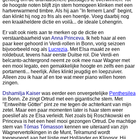
de hoogste noten blijft zijn stem homogeen klinken met een
hartverwarmend timbre. Als hij aan "In fernem Land" begint,
dan klinkt hij nog zo fris als een hoentje. Voeg daarbij nog
een kraakheldere dictie en voilà... de ideale Lohengrin.
Er valt ook niets aan te merken op de dictie en
verstaanbaarheid van
Anna Princeva
. Ik heb haar al een
paar keer gehoord in Verdi-rollen in Bonn, vorig seizoen
bijvoorbeeld nog als
Lucrezia
. Met Elsa maakt ze een
roldebuut, tevens haar eerste Duitse rol. Die Verdi-en
belcanto-achtergrond neemt ze ook mee naar Wagner met
een mooi legato, een gemakkelijke hoogte en zelfs een paar
portamenti... heerlijk. Alles klinkt jeugdig en loepzuiver.
Alleen zou ik haar af en toe wat meer piano willen horen
zingen.
Dshamilja Kaiser
was eerder een onvergetelijke
Penthesilea
in Bonn. Ze zingt Ortrud met een gigantische stem. Met
"Entweihte Götter" pint ze me tegen de achterkant van mijn
zetel. Maar een paar momenten later is haar stem weer
poeslief als ze Elsa verleidt. Net zoals bij Roschkowski en
Princeva is het een heel mooi gezongen Ortrud. De machtige
stem van
Tómas Tómasson
kennen we uiteraard van zijn
Wagnervertolkingen in de Munt, Telramund wordt
toegevoegd aan het lijstje met Holländer en Klingsor. Hij