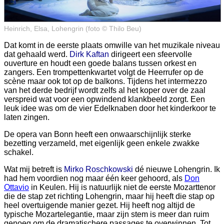
Heinrich, Elsa, Lohengrin (foto © Thilo Beu)
Dat komt in de eerste plaats omwille van het muzikale niveau
dat gehaald werd.
Dirk Kaftan
dirigeert een sfeervolle
ouverture en houdt een goede balans tussen orkest en
zangers. Een trompettenkwartet volgt de Heerrufer op de
scène maar ook tot op de balkons. Tijdens het intermezzo
van het derde bedrijf wordt zelfs al het koper over de zaal
verspreid wat voor een opwindend klankbeeld zorgt. Een
leuk idee was om de vier Edelknaben door het kinderkoor te
laten zingen.
De opera van Bonn heeft een onwaarschijnlijk sterke
bezetting verzameld, met eigenlijk geen enkele zwakke
schakel.
Wat mij betreft is
Mirko Roschkowski
dé nieuwe Lohengrin. Ik
had hem voordien nog maar één keer gehoord, als
Don
Ottavio
in Keulen. Hij is natuurlijk niet de eerste Mozarttenor
die de stap zet richting Lohengrin, maar hij heeft die stap op
heel overtuigende manier gezet. Hij heeft nog altijd de
typische Mozartelegantie, maar zijn stem is meer dan ruim
genoeg om de dramatischere passages te overwinnen. Tot