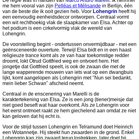
De regie was in handen van
Marco Arturo Marelli
. Ik herinner
me hem vooral van zijn
Pelléas et Mélisande
in Berlijn, één
van de beste die ik ooit gezien heb. Voor
Lohengrin
heeft hij
een eenvoudig eenheidsdecor ontworpen. Centraal vormt
een wit rechthoekig vlak de slaapkamer van Elsa. Achter op
het podium is een cirkelvormig vlak de wereld van
Lohengrin.
De voorstelling begint - ondertussen onvermijdbaar - met een
geënsceneerde ouverture. Terwijl Elsa bidt en in een haast
religieuze trance komt als ze van haar toekomstige redder
droomt, lokt Otrud Gottfried weg en ontvoert hem. Het
jongetje dat Gottfried speelt, is ook de zwaan die met de
lange wapperende mouwen van iets wat op een dwangbuis
lijkt, komt aangelopen als Lohengrin met "Nun sei bedankt,
mein lieber Schwan" afscheid neemt.
Centraal in de enscenering van Marelli is de
karaktertekening van Elsa. Ze is een jong (tiener)meisje dat
niet goed beseft wat haar overkomt. Als ze Lohengrin voor
het eerst ontmoet raakt ze hem giechelend aan omdat ze niet
kan geloven dat hij echt is.
Voor de strijd tussen Lohengrin en Telramund doet Heinrich
een Wotannetje. Hij steekt hun zwaarden in de grond. Enkel
Lohengrin kan zijn zwaard terug lostrekken, later doet hij