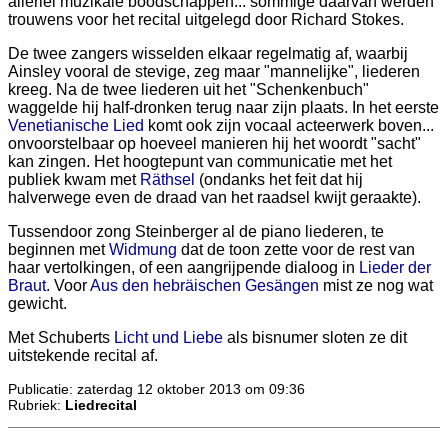
allerlei muzikale boodschappen... sommige daarvan werden
trouwens voor het recital uitgelegd door Richard Stokes.
De twee zangers wisselden elkaar regelmatig af, waarbij
Ainsley vooral de stevige, zeg maar "mannelijke", liederen
kreeg. Na de twee liederen uit het "Schenkenbuch"
waggelde hij half-dronken terug naar zijn plaats. In het eerste
Venetianische Lied
komt ook zijn vocaal acteerwerk boven...
onvoorstelbaar op hoeveel manieren hij het woordt "sacht"
kan zingen. Het hoogtepunt van communicatie met het
publiek kwam met
Räthsel
(ondanks het feit dat hij
halverwege even de draad van het raadsel kwijt geraakte).
Tussendoor zong Steinberger al de piano liederen, te
beginnen met
Widmung
dat de toon zette voor de rest van
haar vertolkingen, of een aangrijpende dialoog in
Lieder der
Braut
. Voor
Aus den hebräischen Gesängen
mist ze nog wat
gewicht.
Met Schuberts
Licht und Liebe
als bisnumer sloten ze dit
uitstekende recital af.
Publicatie: zaterdag 12 oktober 2013 om 09:36
Rubriek:
Liedrecital