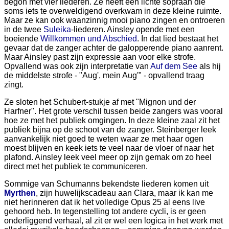
begon met vier liederen. Ze heeft een lichte sopraan die
soms iets te overweldigend overkwam in deze kleine ruimte.
Maar ze kan ook waanzinnig mooi piano zingen en ontroeren
in de twee
Suleika
-liederen. Ainsley opende met een
boeiende
Willkommen und Abschied
. In dat lied bestaat het
gevaar dat de zanger achter de galopperende piano aanrent.
Maar Ainsley past zijn expressie aan voor elke strofe.
Opvallend was ook zijn interpretatie van
Auf dem See
als hij
de middelste strofe - "Aug', mein Aug'" - opvallend traag
zingt.
Ze sloten het Schubert-stukje af met "Mignon und der
Harfner". Het grote verschil tussen beide zangers was vooral
hoe ze met het publiek omgingen. In deze kleine zaal zit het
publiek bijna op de schoot van de zanger. Steinberger leek
aanvankelijk niet goed te weten waar ze met haar ogen
moest blijven en keek iets te veel naar de vloer of naar het
plafond. Ainsley leek veel meer op zijn gemak om zo heel
direct met het publiek te communiceren.
Sommige van Schumanns bekendste liederen komen uit
Myrthen
, zijn huwelijkscadeau aan Clara, maar ik kan me
niet herinneren dat ik het volledige Opus 25 al eens live
gehoord heb. In tegenstelling tot andere cycli, is er geen
onderliggend verhaal, al zit er wel een logica in het werk met