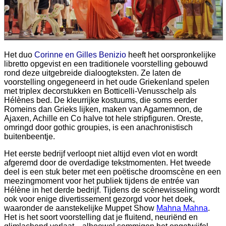
Het duo
Corinne en Gilles Benizio
heeft het oorspronkelijke
libretto opgevist en een traditionele voorstelling gebouwd
rond deze uitgebreide dialoogteksten. Ze laten de
voorstelling ongegeneerd in het oude Griekenland spelen
met triplex decorstukken en Botticelli-Venusschelp als
Hélènes bed. De kleurrijke kostuums, die soms eerder
Romeins dan Grieks lijken, maken van Agamemnon, de
Ajaxen, Achille en Co halve tot hele stripfiguren. Oreste,
omringd door gothic groupies, is een anachronistisch
buitenbeentje.
Het eerste bedrijf verloopt niet altijd even vlot en wordt
afgeremd door de overdadige tekstmomenten. Het tweede
deel is een stuk beter met een poëtische droomscène en een
meezingmoment voor het publiek tijdens de entrée van
Hélène in het derde bedrijf. Tijdens de scènewisseling wordt
ook voor enige divertissement gezorgd voor het doek,
waaronder de aanstekelijke Muppet Show
Mahna Mahna
.
Het is het soort voorstelling dat je fluitend, neuriënd en