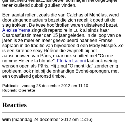
glimlachend verlaat... alhoewel sommigen het ongetwijfel
tenenkrullend oubollig zullen vinden.
Een aantal rollen, zoals die van Calchas of Ménélas, werd
door zingende acteurs bezet die zich redelijk goed uit de
slag trokken. De twee hoofdrollen waren uitstekend bezet.
Alexise Yerna
zingt dit repertoire in Luik al sinds haar
Csardasfürstin meer dan 15 jaar geleden. In de loop van de
jaren is ze meer en meer geëvolueerd naar een Franse
sopraan in de traditie van bijvoorbeeld een Mady Mesplé. Ze
is een kirrende sexy Hélène die zwijmelt bij het
aanschouwen van Pâris, maar ook schittert met "On me
nomme Hélène la blonde".
Florian Laconi
laat ook weinig
wensen open als Pâris. Hij zingt "O mont Ida" zonder enig
probleem, ook niet bij de onhandige Evohé-sprongen, met
een opvallend gebronsd timbre.
Publicatie: zondag 23 december 2012 om 11:10
Rubriek:
Operette
Reacties
wim
(maandag 24 december 2012 om 15:16)