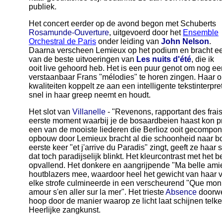
publiek.
Het concert eerder op de avond begon met Schuberts
Rosamunde-Ouverture
, uitgevoerd door het
Ensemble
Orchestral de Paris
onder leiding van
John Nelson
.
Daarna verscheen Lemieux op het podium en bracht e
van de beste uitvoeringen van
Les nuits d'été
, die ik
ooit live gehoord heb. Het is een puur genot om nog ee
verstaanbaar Frans "mélodies" te horen zingen. Haar 
kwaliteiten koppelt ze aan een intelligente tekstinterpr
snel in haar greep neemt en houdt.
Het slot van
Villanelle
- "Revenons, rapportant des frais
eerste moment waarbij je de bosaardbeien haast kon 
een van de mooiste liederen die Berlioz ooit gecompon
opbouw door Lemieux bracht al die schoonheid naar bo
eerste keer "et j'arrive du Paradis" zingt, geeft ze haa
dat toch paradijselijk blinkt. Het kleurcontrast met het 
opvallend. Het donkere en aangrijpende "Ma belle amie
houtblazers mee, waardoor heel het gewicht van haar ve
elke strofe culmineerde in een verscheurend "Que mon so
amour s'en aller sur la mer". Het trieste
Absence
doorwe
hoop door de manier waarop ze licht laat schijnen telk
Heerlijke zangkunst.