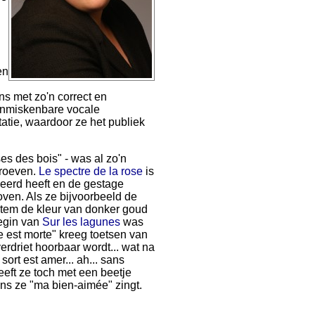
en
ns met zo'n correct en
onmiskenbare vocale
etatie, waardoor ze het publiek
es des bois" - was al zo'n
proeven.
Le spectre de la rose
is
eerd heeft en de gestage
ven. Als ze bijvoorbeeld de
r stem de kleur van donker goud
begin van
Sur les lagunes
was
 est morte" kreeg toetsen van
rdriet hoorbaar wordt... wat na
rt est amer... ah... sans
eft ze toch met een beetje
ens ze "ma bien-aimée" zingt.