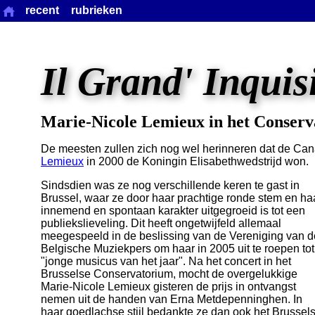
recent
rubrieken
Il Grand' Inquis
Marie-Nicole Lemieux in het Conser
De meesten zullen zich nog wel herinneren dat de Ca
Lemieux
in 2000 de Koningin Elisabethwedstrijd won.
Sindsdien was ze nog verschillende keren te gast in
Brussel, waar ze door haar prachtige ronde stem en ha
innemend en spontaan karakter uitgegroeid is tot een
publiekslieveling. Dit heeft ongetwijfeld allemaal
meegespeeld in de beslissing van de Vereniging van d
Belgische Muziekpers om haar in 2005 uit te roepen tot
"jonge musicus van het jaar". Na het concert in het
Brusselse Conservatorium, mocht de overgelukkige
Marie-Nicole Lemieux gisteren de prijs in ontvangst
nemen uit de handen van Erna Metdepenninghen. In
haar goedlachse stijl bedankte ze dan ook het Brussel