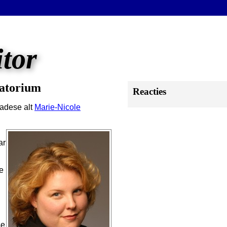
itor
vatorium
Reacties
nadese alt
Marie-Nicole
ar
e
se