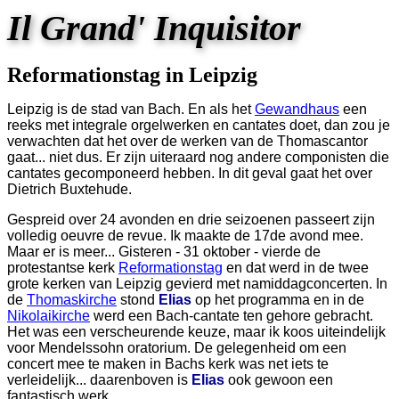
Il Grand' Inquisitor
Reformationstag in Leipzig
Leipzig is de stad van Bach. En als het
Gewandhaus
een
reeks met integrale orgelwerken en cantates doet, dan zou je
verwachten dat het over de werken van de Thomascantor
gaat... niet dus. Er zijn uiteraard nog andere componisten die
cantates gecomponeerd hebben. In dit geval gaat het over
Dietrich Buxtehude.
Gespreid over 24 avonden en drie seizoenen passeert zijn
volledig oeuvre de revue. Ik maakte de 17de avond mee.
Maar er is meer... Gisteren - 31 oktober - vierde de
protestantse kerk
Reformationstag
en dat werd in de twee
grote kerken van Leipzig gevierd met namiddagconcerten. In
de
Thomaskirche
stond
Elias
op het programma en in de
Nikolaikirche
werd een Bach-cantate ten gehore gebracht.
Het was een verscheurende keuze, maar ik koos uiteindelijk
voor Mendelssohn oratorium. De gelegenheid om een
concert mee te maken in Bachs kerk was net iets te
verleidelijk... daarenboven is
Elias
ook gewoon een
fantastisch werk.