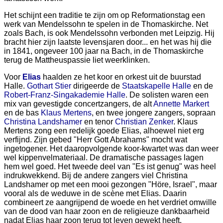
Het schijnt een traditie te zijn om op Reformationstag een
werk van Mendelssohn te spelen in de Thomaskirche. Net
zoals Bach, is ook Mendelssohn verbonden met Leipzig. Hij
bracht hier zijn laatste levensjaren door... en het was hij die
in 1841, ongeveer 100 jaar na Bach, in de Thomaskirche
terug de Mattheuspassie liet weerklinken.
Voor
Elias
haalden ze het koor en orkest uit de buurstad
Halle.
Gothart Stier
dirigeerde de
Staatskapelle Halle
en de
Robert-Franz-Singakademie Halle
. De solisten waren een
mix van gevestigde concertzangers, de alt
Annette Markert
en de bas
Klaus Mertens
, en twee jongere zangers, sopraan
Christina Landshamer
en tenor
Christian Zenker
. Klaus
Mertens zong een redelijk goede Elias, alhoewel niet erg
verfijnd. Zijn gebed "Herr Gott Abrahams" mocht wat
ingetogener. Het daaropvolgende koor-kwartet was dan weer
wel kippenvelmateriaal. De dramatische passages lagen
hem wel goed. Het tweede deel van "Es ist genug" was heel
indrukwekkend. Bij de andere zangers viel Christina
Landshamer op met een mooi gezongen "Höre, Israel", maar
vooral als de weduwe in de scène met Elias. Daarin
combineert ze aangrijpend de woede en het verdriet omwille
van de dood van haar zoon en de religieuze dankbaarheid
nadat Elias haar zoon terug tot leven gewekt heeft.