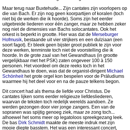
Maar terug naar Buxtehude... Zijn cantates zijn voorlopers op
die van Bach. Er zijn nog geen koorpartijen of koralen (toch
niet bij de werken die ik hoorde). Soms zijn het eerder
uitgebreide liederen voor één zanger, maar ze hebben zeker
nog niet de dimensies van Bachs solocantates. Ook het
orkest is beperkt in grootte. Hier was dat de
Merseburger
Hofmusik
, bestaande uit vier strijkers en een dulziaan (een
soort fagot). Er bleek geen bijster groot publiek te zijn voor
deze werken, tenminste toch niet de voorstelling die ik
hoorde. In de grote zaal van het Gewandhaus (in grootte
vergelijkbaar met het PSK) zaten ongeveer 100 à 150
personen. Het voordeel om deze reeks toch in het
Gewandhaus te doen, was dat de organist-dirigent
Michael
Schönheit
het grote orgel kon bespelen voor de Präludiums
waarmee hij het deel voor en na de pauze telkens begon.
Dit concert had als thema de liefde voor Christus. De
cantates lijken soms eerder religieuze liefdesliederen,
waarvan de teksten toch redelijk werelds aandoen. Ze
werden gezongen door vier jonge zangers. Een van de
sopranen was spijtig genoeg ziek, maar ze zong toch...
alhoewel het soms meer op legatoloos spreekgezang leek.
De bas
Dirk Schmidt
maakte de meeste indruk met zijn
mooie diepte basstem. Het was een interessant concert,