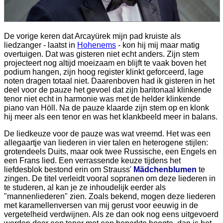
De vorige keren dat Arcayürek mijn pad kruiste als
liedzanger - laatst in
Hohenems
- kon hij mij maar matig
overtuigen. Dat was gisteren niet echt anders. Zijn stem
projecteert nog altijd moeizaam en blijft te vaak boven het
podium hangen, zijn hoog register klinkt geforceerd, lage
noten dragen totaal niet. Daarenboven had ik gisteren in het
deel voor de pauze het gevoel dat zijn baritonaal klinkende
tenor niet echt in harmonie was met de helder klinkende
piano van Höll. Na de pauze klaarde zijn stem op en klonk
hij meer als een tenor en was het klankbeeld meer in balans.
De liedkeuze voor de pauze was wat vreemd. Het was een
allegaartje van liederen in vier talen en heterogene stijlen:
grotendeels Duits, maar ook twee Russische, een Engels en
een Frans lied. Een verrassende keuze tijdens het
liefdesblok bestond erin om Strauss'
Mädchenblumen
te
zingen. De titel verleidt vooral sopranen om deze liederen in
te studeren, al kan je ze inhoudelijk eerder als
"mannenliederen" zien. Zoals bekend, mogen deze liederen
met karamellenversen van mij gerust voor eeuwig in de
vergetelheid verdwijnen. Als ze dan ook nog eens uitgevoerd