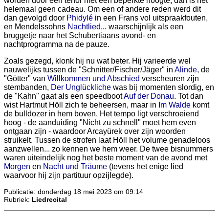
worden door een tenor met een beperkte hoogte, dan is het
helemaal geen cadeau. Om een of andere reden werd dit
dan gevolgd door
Phidylé
in een Frans vol uitspraakfouten,
en Mendelssohns
Nachtlied
... waarschijnlijk als een
bruggetje naar het Schubertiaans avond- en
nachtprogramma na de pauze.
Zoals gezegd, klonk hij nu wat beter. Hij varieerde wel
nauwelijks tussen de "Schnitter/Fischer/Jäger" in
Alinde
, de
"Götter" van
Willkommen und Abschied
verscheuren zijn
stembanden,
Der Unglückliche
was bij momenten slordig, en
de "Kahn" gaat als een speedboot
Auf der Donau
. Tot dan
wist Hartmut Höll zich te beheersen, maar in
Im Walde
komt
de bulldozer in hem boven. Het tempo ligt verschroeiend
hoog - de aanduiding "Nicht zu schnell" moet hem even
ontgaan zijn - waardoor Arcayürek over zijn woorden
struikelt. Tussen de strofen laat Höll het volume genadeloos
aanzwellen... zo kennen we hem weer. De twee bisnummers
waren uiteindelijk nog het beste moment van de avond met
Morgen
en
Nacht und Träume
(tevens het enige lied
waarvoor hij zijn partituur opzijlegde).
Publicatie: donderdag 18 mei 2023 om 09:14
Rubriek:
Liedrecital