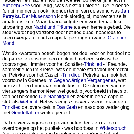
fladderen, en nadien hoorden we een opmerkelijk effect in
Auf dem See
voor "Aug', was sinkst du nieder". De leidende
(en bij momenten ook lijdende) tenor van de avond was
Jan
Petryka
.
Der Musensohn
klonk slordig, bij momenten zelfs
amateuristisch. Maar daarna volgde een wonderbaarlijke
uitvoering van
Nacht und Träume
als een hemels gebed. Die
sfeer wordt nog versterkt door het lied quasi-naadloos te
laten overgaan in het a capella gezongen kwartet
Grab und
Mond
.
Wat de kwartetten betreft, begon het deel voor en het deel na
de pauze telkens met een drinklied met een solistische
voorzanger... Immler voor het Schäffer-
Trinklied
- "Freunde,
sammelt euch im Kreise" was de ideale start voor het recital -
en Petryka voor het Castelli-
Trinklied
. Petryka nam ook het
voortouw in Goethes
Im Gegenwärtigen Vergangenes
, wat
hem zicht- en hoorbaar moeite kostte. De stemmen van de
vier zangers harmoniëren wel goed, bijvoorbeeld in het slot
van het bekende
Die Nachtigall
en zeker in een a capella-
stuk als
Wehmut
. Het was enigszins verrassend, maar een
Trinklied
dat overvloeit in
Das Grab
en naadloos verder ging
met
Gondelfahrer
werkte perfect.
Dat de vier zangers ook plezier beleefden - en dat ook
overdroegen op het publiek - was hoorbaar in
Widerspruch
(met een gebalde piano-begeleiding van Rieger) of het