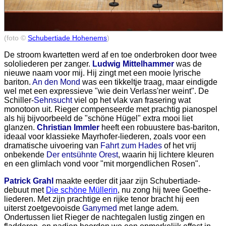
(foto ©
Schubertiade Hohenems
)
De stroom kwartetten werd af en toe onderbroken door twee
sololiederen per zanger.
Ludwig Mittelhammer
was de
nieuwe naam voor mij. Hij zingt met een mooie lyrische
bariton.
An den Mond
was een tikkeltje traag, maar eindigde
wel met een expressieve "wie dein Verlass'ner weint". De
Schiller-
Sehnsucht
viel op het vlak van frasering wat
monotoon uit. Rieger compenseerde met prachtig pianospel
als hij bijvoorbeeld de "schöne Hügel" extra mooi liet
glanzen.
Christian Immler
heeft een robuustere bas-bariton,
ideaal voor klassieke Mayrhofer-liederen, zoals voor een
dramatische uivoering van
Fahrt zum Hades
of het vrij
onbekende
Der entsühnte Orest
, waarin hij lichtere kleuren
en een glimlach vond voor "mit morgendlichen Rosen".
Patrick Grahl
maakte eerder dit jaar zijn Schubertiade-
debuut met
Die schöne Müllerin
, nu zong hij twee Goethe-
liederen. Met zijn prachtige en rijke tenor bracht hij een
uiterst zoetgevooisde
Ganymed
met lange adem.
Ondertussen liet Rieger de nachtegalen lustig zingen en