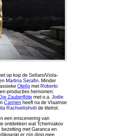
t op kop de Sellars/Viola-
en
Martina Serafin
. Minder
lassieke
Otello
met
Roberto
sen-producties hernomen:
Die Zauberflöte
met o.a.
Jodie
an
Carmen
heeft na de Vlaamse
ita Rachvelishvili
de titelrol.
 in een enscenering van
 te ontdekken wat Tcherniakov
 bezetting met Garanca en
rlikowski er zijn ding mee