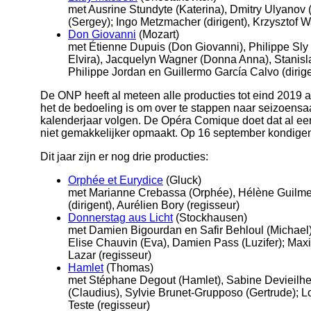
met Ausrine Stundyte (Katerina), Dmitry Ulyanov 
(Sergey); Ingo Metzmacher (dirigent), Krzysztof W
Don Giovanni
(Mozart)
met Étienne Dupuis (Don Giovanni), Philippe Sly 
Elvira), Jacquelyn Wagner (Donna Anna), Stanisl
Philippe Jordan en Guillermo García Calvo (dirige
De ONP heeft al meteen alle producties tot eind 2019 a
het de bedoeling is om over te stappen naar seizoens
kalenderjaar volgen. De Opéra Comique doet dat al een
niet gemakkelijker opmaakt. Op 16 september kondige
Dit jaar zijn er nog drie producties:
Orphée et Eurydice
(Gluck)
met Marianne Crebassa (Orphée), Hélène Guilmet
(dirigent), Aurélien Bory (regisseur)
Donnerstag aus Licht
(Stockhausen)
met Damien Bigourdan en Safir Behloul (Michae
Elise Chauvin (Eva), Damien Pass (Luzifer); Maxi
Lazar (regisseur)
Hamlet
(Thomas)
met Stéphane Degout (Hamlet), Sabine Devieilhe 
(Claudius), Sylvie Brunet-Grupposo (Gertrude); Lou
Teste (regisseur)