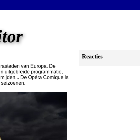
itor
Reacties
perasteden van Europa. De
en uitgebreide programmatie,
ermijden... De Opéra Comique is
e seizoenen.