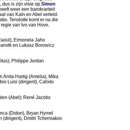
, dus is zijn visie op
Simon
eeft weer een barokrariteit
aal van Kaïn en Abel verteld.
tie. Tenslotte komt er na die
 regie van Ivo van Hove.
Raoul), Ermonela Jaho
ariotti en Lukasz Borowicz
tus); Philippe Jordan
 Anita Hartig (Amelia), Mika
o Luisi (dirigent), Calixto
ulen (Abel); René Jacobs
anca (Didon), Bryan Hymel
 (dirigent), Dmitri Tcherniakov