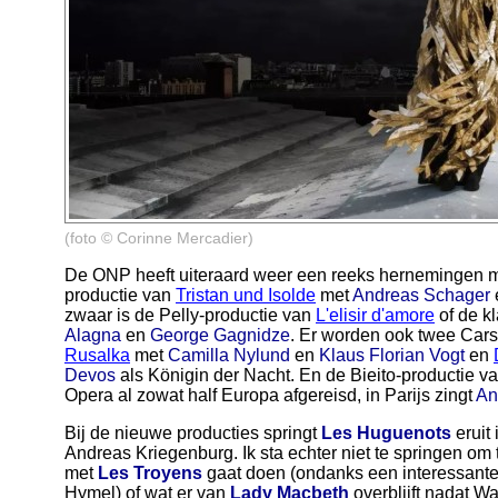
(foto © Corinne Mercadier)
De ONP heeft uiteraard weer een reeks hernemingen me
productie van
Tristan und Isolde
met
Andreas Schager
zwaar is de Pelly-productie van
L'elisir d'amore
of de k
Alagna
en
George Gagnidze
. Er worden ook twee Car
Rusalka
met
Camilla Nylund
en
Klaus Florian Vogt
en
Devos
als Königin der Nacht. En de Bieito-productie v
Opera al zowat half Europa afgereisd, in Parijs zingt
An
Bij de nieuwe producties springt
Les Huguenots
eruit
Andreas Kriegenburg. Ik sta echter niet te springen om
met
Les Troyens
gaat doen (ondanks een interessante
Hymel) of wat er van
Lady Macbeth
overblijft nadat Wa