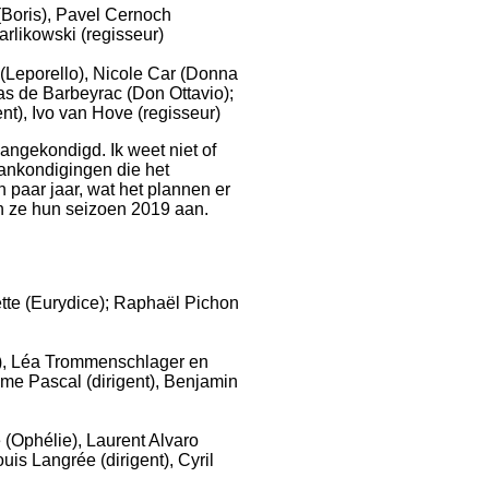
(Boris), Pavel Cernoch
arlikowski (regisseur)
(Leporello), Nicole Car (Donna
as de Barbeyrac (Don Ottavio);
nt), Ivo van Hove (regisseur)
angekondigd. Ik weet niet of
aankondigingen die het
 paar jaar, wat het plannen er
n ze hun seizoen 2019 aan.
te (Eurydice); Raphaël Pichon
l), Léa Trommenschlager en
me Pascal (dirigent), Benjamin
(Ophélie), Laurent Alvaro
is Langrée (dirigent), Cyril