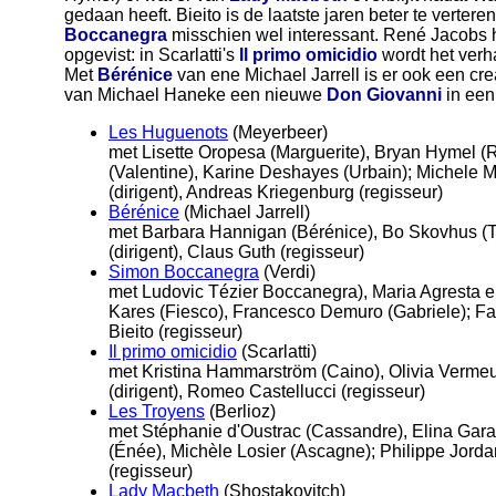
gedaan heeft. Bieito is de laatste jaren beter te verteren
Boccanegra
misschien wel interessant. René Jacobs h
opgevist: in Scarlatti's
Il primo omicidio
wordt het verh
Met
Bérénice
van ene Michael Jarrell is er ook een crea
van Michael Haneke een nieuwe
Don Giovanni
in een
Les Huguenots
(Meyerbeer)
met Lisette Oropesa (Marguerite), Bryan Hymel (
(Valentine), Karine Deshayes (Urbain); Michele M
(dirigent), Andreas Kriegenburg (regisseur)
Bérénice
(Michael Jarrell)
met Barbara Hannigan (Bérénice), Bo Skovhus (Ti
(dirigent), Claus Guth (regisseur)
Simon Boccanegra
(Verdi)
met Ludovic Tézier Boccanegra), Maria Agresta en
Kares (Fiesco), Francesco Demuro (Gabriele); Fabi
Bieito (regisseur)
Il primo omicidio
(Scarlatti)
met Kristina Hammarström (Caino), Olivia Verme
(dirigent), Romeo Castellucci (regisseur)
Les Troyens
(Berlioz)
met Stéphanie d'Oustrac (Cassandre), Elina Gar
(Énée), Michèle Losier (Ascagne); Philippe Jordan
(regisseur)
Lady Macbeth
(Shostakovitch)