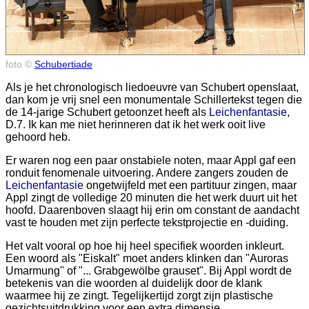
foto ©
Schubertiade
Als je het chronologisch liedoeuvre van Schubert openslaat,
dan kom je vrij snel een monumentale Schillertekst tegen die
de 14-jarige Schubert getoonzet heeft als
Leichenfantasie
,
D.7. Ik kan me niet herinneren dat ik het werk ooit live
gehoord heb.
Er waren nog een paar onstabiele noten, maar Appl gaf een
ronduit fenomenale uitvoering. Andere zangers zouden de
Leichenfantasie
ongetwijfeld met een partituur zingen, maar
Appl zingt de volledige 20 minuten die het werk duurt uit het
hoofd. Daarenboven slaagt hij erin om constant de aandacht
vast te houden met zijn perfecte tekstprojectie en -duiding.
Het valt vooral op hoe hij heel specifiek woorden inkleurt.
Een woord als "Eiskalt" moet anders klinken dan "Auroras
Umarmung" of "... Grabgewölbe grauset". Bij Appl wordt de
betekenis van die woorden al duidelijk door de klank
waarmee hij ze zingt. Tegelijkertijd zorgt zijn plastische
gezichtsuitdrukking voor een extra dimensie.