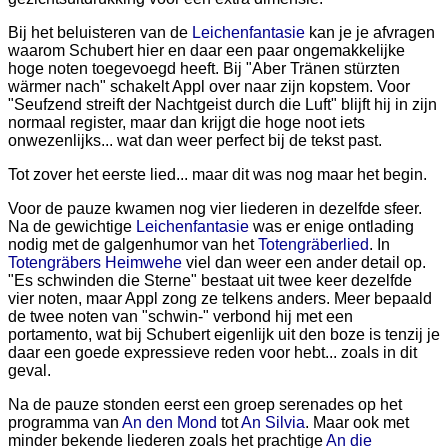
Bij het beluisteren van de
Leichenfantasie
kan je je afvragen
waarom Schubert hier en daar een paar ongemakkelijke
hoge noten toegevoegd heeft. Bij "Aber Tränen stürzten
wärmer nach" schakelt Appl over naar zijn kopstem. Voor
"Seufzend streift der Nachtgeist durch die Luft" blijft hij in zijn
normaal register, maar dan krijgt die hoge noot iets
onwezenlijks... wat dan weer perfect bij de tekst past.
Tot zover het eerste lied... maar dit was nog maar het begin.
Voor de pauze kwamen nog vier liederen in dezelfde sfeer.
Na de gewichtige
Leichenfantasie
was er enige ontlading
nodig met de galgenhumor van het
Totengräberlied
. In
Totengräbers Heimwehe
viel dan weer een ander detail op.
"Es schwinden die Sterne" bestaat uit twee keer dezelfde
vier noten, maar Appl zong ze telkens anders. Meer bepaald
de twee noten van "schwin-" verbond hij met een
portamento, wat bij Schubert eigenlijk uit den boze is tenzij je
daar een goede expressieve reden voor hebt... zoals in dit
geval.
Na de pauze stonden eerst een groep serenades op het
programma van
An den Mond
tot
An Silvia
. Maar ook met
minder bekende liederen zoals het prachtige
An die