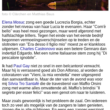
foto © Clärchen en Matthias Baus
Elena Mosuc
zong een goede Lucrezia Borgia, echter
zonder het niveau van haar Lucia te evenaren. Haar "Com'è
bello" was heel mooi gezongen, maar werd afgerond met
halfslachtige trillers. Tegen het einde van het eerste bedrijf
begonnen vermoeiingsverschijnselen op te treden en de
slotnoten van "Era desso il figlio mio" moest ze er klankloos
uitpersen.
Charles Castronovo
was een betere Gennaro dan
indertijd Edgardo. Met een ruime Italiaanse stem zong hij "Di
pescatore ignobile".
Ik had
Paul Gay
niet zo snel in een belcantorol verwacht.
Maar hij is verrassend goed als Don Alfonso, al worden de
coloraturen van "Vieni, la mia vendetta" meer uitgespreid
dan aanvaardbaar is. Maar de ster van de avond was voor
mij
Silvia Tro Santafé
die de travestierol van Maffio Orsini
zong met warme alles omvattende alt. Maffio's brindisi "Il
segreto per esser felici" was een genot om naar te luisteren.
Maar zoals gewoonlijk is het probleem de zaal. Om iedereen
toch zo veel als mogelijk van de zangers te laten genieten,
zingen die in alle richtingen. En eens een zanger wegzingt