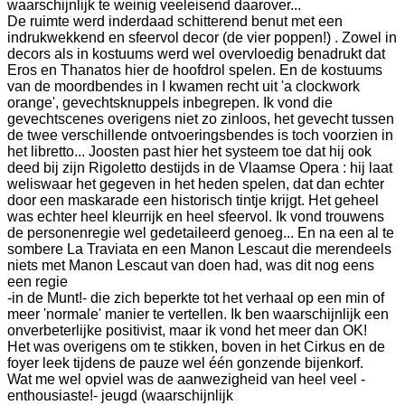
waarschijnlijk te weinig veeleisend daarover...
De ruimte werd inderdaad schitterend benut met een
indrukwekkend en sfeervol decor (de vier poppen!) . Zowel in
decors als in kostuums werd wel overvloedig benadrukt dat
Eros en Thanatos hier de hoofdrol spelen. En de kostuums
van de moordbendes in I kwamen recht uit 'a clockwork
orange', gevechtsknuppels inbegrepen. Ik vond die
gevechtscenes overigens niet zo zinloos, het gevecht tussen
de twee verschillende ontvoeringsbendes is toch voorzien in
het libretto... Joosten past hier het systeem toe dat hij ook
deed bij zijn Rigoletto destijds in de Vlaamse Opera : hij laat
weliswaar het gegeven in het heden spelen, dat dan echter
door een maskarade een historisch tintje krijgt. Het geheel
was echter heel kleurrijk en heel sfeervol. Ik vond trouwens
de personenregie wel gedetaileerd genoeg... En na een al te
sombere La Traviata en een Manon Lescaut die merendeels
niets met Manon Lescaut van doen had, was dit nog eens
een regie
-in de Munt!- die zich beperkte tot het verhaal op een min of
meer 'normale' manier te vertellen. Ik ben waarschijnlijk een
onverbeterlijke positivist, maar ik vond het meer dan OK!
Het was overigens om te stikken, boven in het Cirkus en de
foyer leek tijdens de pauze wel één gonzende bijenkorf.
Wat me wel opviel was de aanwezigheid van heel veel -
enthousiaste!- jeugd (waarschijnlijk