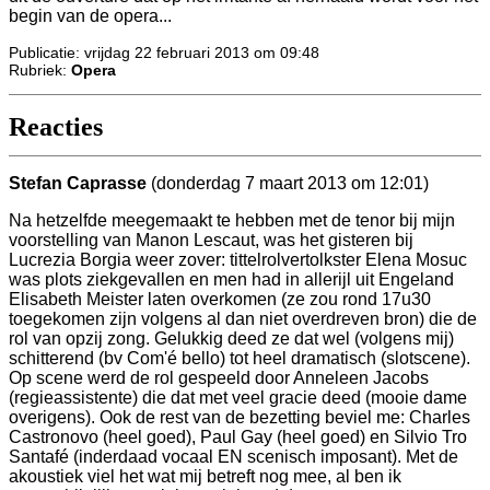
begin van de opera...
Publicatie: vrijdag 22 februari 2013 om 09:48
Rubriek:
Opera
Reacties
Stefan Caprasse
(donderdag 7 maart 2013 om 12:01)
Na hetzelfde meegemaakt te hebben met de tenor bij mijn
voorstelling van Manon Lescaut, was het gisteren bij
Lucrezia Borgia weer zover: tittelrolvertolkster Elena Mosuc
was plots ziekgevallen en men had in allerijl uit Engeland
Elisabeth Meister laten overkomen (ze zou rond 17u30
toegekomen zijn volgens al dan niet overdreven bron) die de
rol van opzij zong. Gelukkig deed ze dat wel (volgens mij)
schitterend (bv Com'é bello) tot heel dramatisch (slotscene).
Op scene werd de rol gespeeld door Anneleen Jacobs
(regieassistente) die dat met veel gracie deed (mooie dame
overigens). Ook de rest van de bezetting beviel me: Charles
Castronovo (heel goed), Paul Gay (heel goed) en Silvio Tro
Santafé (inderdaad vocaal EN scenisch imposant). Met de
akoustiek viel het wat mij betreft nog mee, al ben ik