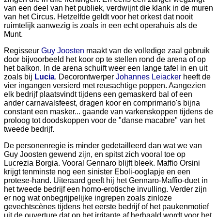
van een deel van het publiek, verdwijnt die klank in de muren
van het Circus. Hetzelfde geldt voor het orkest dat nooit
ruimtelijk aanwezig is zoals in een echt operahuis als de
Munt.
Regisseur
Guy Joosten
maakt van de volledige zaal gebruik
door bijvoorbeeld het koor op te stellen rond de arena of op
het balkon. In de arena schuift weer een lange tafel in en uit
zoals bij
Lucia
. Decorontwerper
Johannes Leiacker
heeft de
vier ingangen versierd met reusachtige poppen. Aangezien
elk bedrijf plaatsvindt tijdens een gemaskerd bal of een
ander carnavalsfeest, dragen koor en comprimario's bijna
constant een masker... gaande van varkenskoppen tijdens de
proloog tot doodskoppen voor de "danse macabre" van het
tweede bedrijf.
De personenregie is minder gedetailleerd dan wat we van
Guy Joosten gewend zijn, en spitst zich vooral toe op
Lucrezia Borgia. Vooral Gennaro blijft bleek. Maffio Orsini
krijgt tenminste nog een sinister Eboli-ooglapje en een
protese-hand. Uiteraard geeft hij het Gennaro-Maffio-duet in
het tweede bedrijf een homo-erotische invulling. Verder zijn
er nog wat onbegrijpelijke ingrepen zoals zinloze
gevechtscènes tijdens het eerste bedrijf of het paukenmotief
uit de ouverture dat op het irritante af herhaald wordt voor het