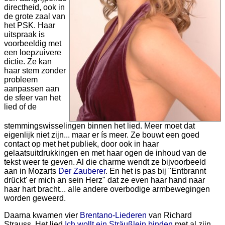
directheid, ook in
de grote zaal van
het PSK. Haar
uitspraak is
voorbeeldig met
een loepzuivere
dictie. Ze kan
haar stem zonder
probleem
aanpassen aan
de sfeer van het
lied of de
stemmingswisselingen binnen het lied. Meer moet dat
eigenlijk niet zijn... maar er ís meer. Ze bouwt een goed
contact op met het publiek, door ook in haar
gelaatsuitdrukkingen en met haar ogen de inhoud van de
tekst weer te geven. Al die charme wendt ze bijvoorbeeld
aan in Mozarts
Der Zauberer
. En het is pas bij "Entbrannt
drückt' er mich an sein Herz" dat ze even haar hand naar
haar hart bracht... alle andere overbodige armbewegingen
worden geweerd.
Daarna kwamen vier
Brentano-Liederen
van Richard
Strauss. Het lied
Ich wollt ein Sträußlein binden
met al zijn