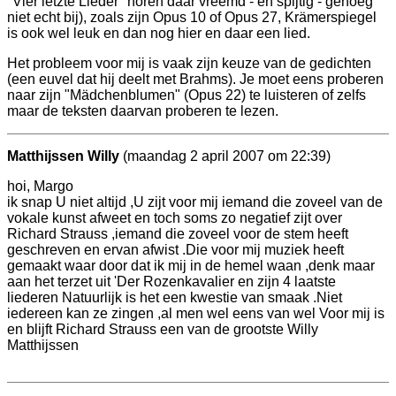
"Vier letzte Lieder" horen daar vreemd - en spijtig - genoeg
niet echt bij), zoals zijn Opus 10 of Opus 27, Krämerspiegel
is ook wel leuk en dan nog hier en daar een lied.
Het probleem voor mij is vaak zijn keuze van de gedichten
(een euvel dat hij deelt met Brahms). Je moet eens proberen
naar zijn "Mädchenblumen" (Opus 22) te luisteren of zelfs
maar de teksten daarvan proberen te lezen.
Matthijssen Willy
(maandag 2 april 2007 om 22:39)
hoi, Margo
ik snap U niet altijd ,U zijt voor mij iemand die zoveel van de
vokale kunst afweet en toch soms zo negatief zijt over
Richard Strauss ,iemand die zoveel voor de stem heeft
geschreven en ervan afwist .Die voor mij muziek heeft
gemaakt waar door dat ik mij in de hemel waan ,denk maar
aan het terzet uit 'Der Rozenkavalier en zijn 4 laatste
liederen Natuurlijk is het een kwestie van smaak .Niet
iedereen kan ze zingen ,al men wel eens van wel Voor mij is
en blijft Richard Strauss een van de grootste Willy
Matthijssen