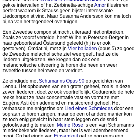
gekke intervallen of het Zerbinetta-achtige
Amor
illustreren
perfect waarom ik Strauss geen bijster interessante
Liedcomponist vind. Maar Susanna Andersson kon me toch
bijna van het tegendeel overtuigen.
Een Zweedse componist mocht uiteraard niet ontbreken.
Zoals ze vooraf vertelde, heeft Wilhelm Peterson-Berger in
haar geboortestad Östersund geleefd (hij is er ook
gestorven). Omdat hij met zijn
Vier balladen
(opus 5) zo goed
de Zweedse melacholische ziel weergeeft, had ze die
liederen uitgekozen. We kregen dan ook een
melancholische uitvoering te horen die heen en weer
zweefde tussen heimwee en verdriet.
Ze eindigde met
Schumanns Opus 90
op gedichten van
Lenau. Het opbouwen van een groter geheel, zoals in deze
zeven liederen, doet ze ook voortreffelijk. Gedurende de hele
reeks houdt ze haar concentratie vast en vormt ze met
Eugène Asti één ademend en musicerend geheel. Het
verbaasde me enigszins om
Lied eines Schmiedes
door een
sopraan te horen zingen, maar op een of andere manier kon
ze toch enig gewicht in haar stem leggen om de smid
geloofwaardig te maken.
Meine Rose
is een van Schumanns
minder bekende liederen, maar het is wel adembenemend
mooi. Op het einde van
Einsamkeit
gaf ze nog eens een