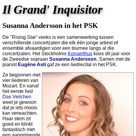
Il Grand' Inquisitor
Susanna Andersson in het PSK
De "Rising Star"-reeks is een samenwerking tussen
verschillende concertzalen die elk één jonge artiest of
ensemble afvaardigen voor een tournee langs al die
concertzalen. Het Stockholms
Konserthus
koos dit jaar voor
de Zweedse sopraan
Susanna Andersson
. Samen met de
pianist
Eugène Asti
gaf ze een liedrecital in het PSK.
Ze begonnen met
vier liederen van
Mozart. En vanaf
het eerste lied
Das Veilchen
weet je gewoon
dat je iets moois
kan verwachten.
Haar stem zit
goed en klinkt
fantastisch met
een aangrijpende