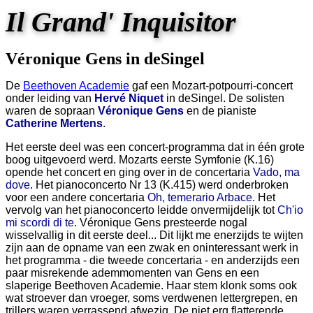
Il Grand' Inquisitor
Véronique Gens in deSingel
De
Beethoven Academie
gaf een Mozart-potpourri-concert
onder leiding van
Hervé Niquet
in deSingel. De solisten
waren de sopraan
Véronique Gens
en de pianiste
Catherine Mertens
.
Het eerste deel was een concert-programma dat in één grote
boog uitgevoerd werd. Mozarts eerste Symfonie (K.16)
opende het concert en ging over in de concertaria
Vado, ma
dove
. Het pianoconcerto Nr 13 (K.415) werd onderbroken
voor een andere concertaria
Oh, temerario Arbace
. Het
vervolg van het pianoconcerto leidde onvermijdelijk tot
Ch'io
mi scordi di te
. Véronique Gens presteerde nogal
wisselvallig in dit eerste deel... Dit lijkt me enerzijds te wijten
zijn aan de opname van een zwak en oninteressant werk in
het programma - die tweede concertaria - en anderzijds een
paar misrekende ademmomenten van Gens en een
slaperige Beethoven Academie. Haar stem klonk soms ook
wat stroever dan vroeger, soms verdwenen lettergrepen, en
trillers waren verrassend afwezig. De niet erg flatterende