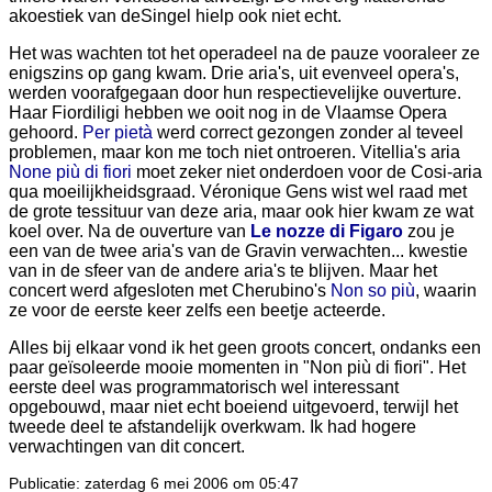
akoestiek van deSingel hielp ook niet echt.
Het was wachten tot het operadeel na de pauze vooraleer ze
enigszins op gang kwam. Drie aria's, uit evenveel opera's,
werden voorafgegaan door hun respectievelijke ouverture.
Haar Fiordiligi hebben we ooit nog in de Vlaamse Opera
gehoord.
Per pietà
werd correct gezongen zonder al teveel
problemen, maar kon me toch niet ontroeren. Vitellia's aria
None più di fiori
moet zeker niet onderdoen voor de Cosi-aria
qua moeilijkheidsgraad. Véronique Gens wist wel raad met
de grote tessituur van deze aria, maar ook hier kwam ze wat
koel over. Na de ouverture van
Le nozze di Figaro
zou je
een van de twee aria's van de Gravin verwachten... kwestie
van in de sfeer van de andere aria's te blijven. Maar het
concert werd afgesloten met Cherubino's
Non so più
, waarin
ze voor de eerste keer zelfs een beetje acteerde.
Alles bij elkaar vond ik het geen groots concert, ondanks een
paar geïsoleerde mooie momenten in "Non più di fiori". Het
eerste deel was programmatorisch wel interessant
opgebouwd, maar niet echt boeiend uitgevoerd, terwijl het
tweede deel te afstandelijk overkwam. Ik had hogere
verwachtingen van dit concert.
Publicatie: zaterdag 6 mei 2006 om 05:47