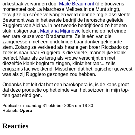
orkestbak vervangen door
Maite Beaumont
(die trouwens
momenteel ook La Marchesa Melibea in de Munt zingt),
terwijl ze op scène vervangen werd door de regie-assistente.
Beaumont was in het eerste bedrijf de heroïsche geliefde
Ruggiero van Alcina. In het tweede bedrijf deed ze het een
stuk rustiger aan.
Marijana Mijanovic
leek me op het einde
een rare keuze voor Bradamante. Ze is één van die
zangeressen met een ondefinieerbaar donker gekleurde
stem. Zolang ze verkleed als haar eigen broer Ricciardo op
zoek is naar haar Ruggiero is die viriele, mannelijke klank
perfect. Maar als ze terug als vrouw verschijnt en met
diezelfde klank begint te zingen, klinkt het raar... zelfs
enigszins lachwekkend. Misschien dat het logischer geweest
was als zij Ruggiero gezongen zou hebben.
Ondanks het feit dat het een barokopera is, is de kans groot
dat deze productie op het einde van het seizoen in mijn top-
tien gaat eindigen.
Publicatie: maandag 31 oktober 2005 om 18:30
Rubriek:
Opera
Reacties