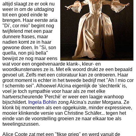
altijd slaagt ze er ook nu
weer in om de uitdaging
tot een goed einde te
brengen. Haar eerste aria
"Di', cor mio" begint nog
twijfelend met een paar
dunnere frases, maar
nadien komt ze in haar
gewone doen. In "Si, son
quella, non più bella"
bewijst ze nog maar eens
wat voor een ongeëvenaarde klank-, kleur- en
woordkunstenares ze is. Met elk woord drukt ze een bepaald
gevoel uit. Zelfs met een coloratuur kan ze ontroeren. Haar
groot moment is echter in het tweede bedrijf met "Ah ! mio cor
! schernito sei". Alhoewel Alcina eigenlijk de 'slechterik' is,
voel je toch sympathie voor haar als ze met elke
hartverscheurende 'Perchè' er weer een laagje wanhoop
bijschildert.
Ingela Bohlin
zong Alcina's zuster Morgana. Ze
klonk bij momenten als een opgekuiste, minder expressieve,
mooier klinkende versie van Christine Schäfer... tegen het
einde van de voorstelling groeien ze naar elkaar toe als
tweelingszussen.
Alice Coote zat met een "fikse griep" en werd vanuit de