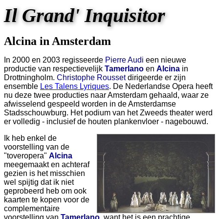
Il Grand' Inquisitor
Alcina in Amsterdam
In 2000 en 2003 regisseerde
Pierre Audi
een nieuwe
productie van respectievelijk
Tamerlano
en
Alcina
in
Drottningholm.
Christophe Rousset
dirigeerde er zijn
ensemble
Les Talens Lyriques
. De Nederlandse Opera heeft
nu deze twee producties naar Amsterdam gehaald, waar ze
afwisselend gespeeld worden in de Amsterdamse
Stadsschouwburg. Het podium van het Zweeds theater werd
er volledig - inclusief de houten plankenvloer - nagebouwd.
Ik heb enkel de
voorstelling van de
"toveropera"
Alcina
meegemaakt en achteraf
gezien is het misschien
wel spijtig dat ik niet
geprobeerd heb om ook
kaarten te kopen voor de
complementaire
voorstelling van
Tamerlano
, want het is een prachtige