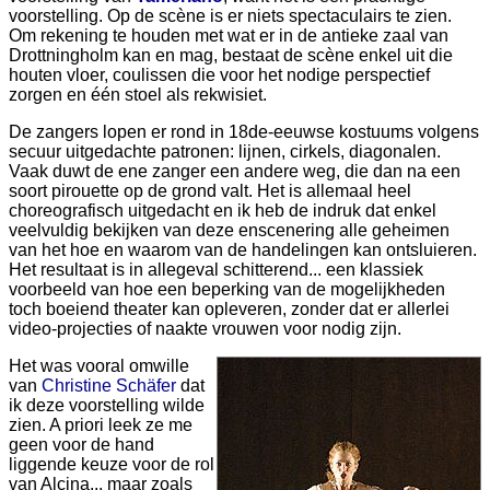
voorstelling. Op de scène is er niets spectaculairs te zien.
Om rekening te houden met wat er in de antieke zaal van
Drottningholm kan en mag, bestaat de scène enkel uit die
houten vloer, coulissen die voor het nodige perspectief
zorgen en één stoel als rekwisiet.
De zangers lopen er rond in 18de-eeuwse kostuums volgens
secuur uitgedachte patronen: lijnen, cirkels, diagonalen.
Vaak duwt de ene zanger een andere weg, die dan na een
soort pirouette op de grond valt. Het is allemaal heel
choreografisch uitgedacht en ik heb de indruk dat enkel
veelvuldig bekijken van deze enscenering alle geheimen
van het hoe en waarom van de handelingen kan ontsluieren.
Het resultaat is in allegeval schitterend... een klassiek
voorbeeld van hoe een beperking van de mogelijkheden
toch boeiend theater kan opleveren, zonder dat er allerlei
video-projecties of naakte vrouwen voor nodig zijn.
Het was vooral omwille
van
Christine Schäfer
dat
ik deze voorstelling wilde
zien. A priori leek ze me
geen voor de hand
liggende keuze voor de rol
van Alcina... maar zoals