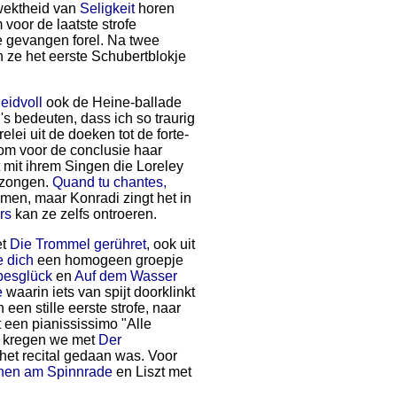
ewektheid van
Seligkeit
horen
 voor de laatste strofe
e gevangen forel. Na twee
en ze het eerste Schubertblokje
eidvoll
ook de Heine-ballade
l's bedeuten, dass ich so traurig
lei uit de doeken tot de forte-
om voor de conclusie haar
t mit ihrem Singen die Loreley
gezongen.
Quand tu chantes,
men, maar Konradi zingt het in
rs
kan ze zelfs ontroeren.
et
Die Trommel gerühret
, ook uit
e dich
een homogeen groepje
besglück
en
Auf dem Wasser
e
waarin iets van spijt doorklinkt
 een stille eerste strofe, naar
t een pianississimo "Alle
a kregen we met
Der
et recital gedaan was. Voor
hen am Spinnrade
en Liszt met