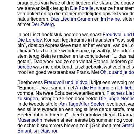
bruggetjes van twee of drie liederen te slaan. De opg
we aanvankelijk terug in
Die Forelle
, waar ze haar stem
verdonkert en op die manier medelijden opwekt voor d
natuurliederen,
Das Lied im Grünen
en
Im Haine
, slot
af met
Der Zwerg
.
In het Liszt-hoofdstuk hoorden we naast
Freudvoll und l
Die Loreley
. Konradi legt treurnis in haar stem "was sol
bin", doet op expressieve manier het verhaal van de Lore
climax "das hat eine wundersame, gewalt'ge Melodei" 
stem terug klein te maken en te concluderen "... das ha
getan". Daarvoor had ze een viertal Franse liederen 
bercée
was me onbekend, Liszt gebruikt wat veel melis
mooi en goed verstaanbaar Frans. Met
Oh, quand je do
Beethovens
Freudvoll und leidvoll
krijgt een vervolg m
"Egmont"... wat samen met
An die Hoffnung
en
Ich lieb
vormde. Na twee Schubert-waterliederen,
Fischers Lie
zu singen
, brengen ze een doorleefde
Die junge Nonn
in de tweede strofe.
Am Tage Aller Seelen
evolueert van
een stillere tweede en een nog stillere derde strofe, me
Seelen ruhn in Frieden"... heel indrukwekkend. Daarn
Musensohn
meteen al een eerste bisnummer nog voor h
de echte bisnummers bleven ze bij Schubert met
Gretc
Enfant, si j'étais roi
.