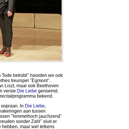
Tode betrübt" hoorden we ook
oethes treurspel "Egmont".
van Liszt, maar ook Beethoven
jn versie
Die Liebe
genoemd.
 recitalprogramma bekend.
e sopraan. In
Die Liebe
,
chakeringen aan tussen
t tussen "himmelhoch jauchzend"
reuden sonder Zahl" sluit er
e hebben, maar wel telkens