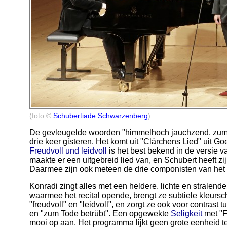
(foto ©
Schubertiade Schwarzenberg
)
De gevleugelde woorden "himmelhoch jauchzend, zum 
drie keer gisteren. Het komt uit "Clärchens Lied" uit G
Freudvoll und leidvoll
is het best bekend in de versie 
maakte er een uitgebreid lied van, en Schubert heeft zi
Daarmee zijn ook meteen de drie componisten van het
Konradi zingt alles met een heldere, lichte en stralend
waarmee het recital opende, brengt ze subtiele kleurs
"freudvoll" en "leidvoll", en zorgt ze ook voor contras
en "zum Tode betrübt". Een opgewekte
Seligkeit
met "F
mooi op aan. Het programma lijkt geen grote eenheid t