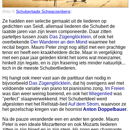
(foto ©
Schubertiade Schwarzenberg
)
Ze hadden een selectie gemaakt uit de liederen op
gedichten van Seidl, allemaal liederen die Schubert de
laatste jaren van zijn leven componeerde. Daar zitten
parteltjes tussen zoals
Das Zügenglöcklein
, of ook het
overbekende
Der Wanderer an den Mond
waarmee het
recital begon. Mauro Peter zingt nog altijd met een prachtige
tenor en heeft een kraakheldere dictie. Maar in vergelijking
met een paar jaar geleden klinkt het soms wat moeizamer,
hinkelt zijn legato, en is zijn frasering iets minder natuurlijk...
toch in de meeste Schubertliederen.
Hij hangt ook meer vast aan de partituur dan nodig in
bijvoorbeeld
Das Zügenglöcklein
, dat hij overigens wel met
voldoende variatie van piano tot pianissimo zong.
Im Freien
was dan weer weinig boeiend, en ook het
Wiegenlied
was
"perfect" slaapverwekkend. Het Schubertdeel werd
afgesloten met het Rellstab-lied
Auf dem Strom
, waarvoor ze
het gezelschap kregen van de hoornist
Anton Doppelbauer
.
Na de pauze veranderde een en ander ten goede. Mauro
Peter is een ideale Mozarttenor en ook Mozarts liederen
zitten in zijn bloed en in zijn stem. Hij zong een charmante