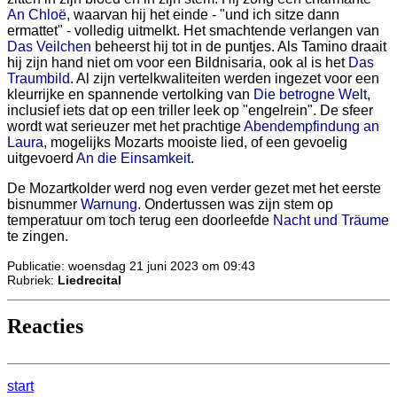
An Chloë
, waarvan hij het einde - "und ich sitze dann
ermattet" - volledig uitmelkt. Het smachtende verlangen van
Das Veilchen
beheerst hij tot in de puntjes. Als Tamino draait
hij zijn hand niet om voor een Bildnisaria, ook al is het
Das
Traumbild
. Al zijn vertelkwaliteiten werden ingezet voor een
kleurrijke en spannende vertolking van
Die betrogne Welt
,
inclusief iets dat op een triller leek op "engelrein". De sfeer
wordt wat serieuzer met het prachtige
Abendempfindung an
Laura
, mogelijks Mozarts mooiste lied, of een gevoelig
uitgevoerd
An die Einsamkeit
.
De Mozartkolder werd nog even verder gezet met het eerste
bisnummer
Warnung
. Ondertussen was zijn stem op
temperatuur om toch terug een doorleefde
Nacht und Träume
te zingen.
Publicatie: woensdag 21 juni 2023 om 09:43
Rubriek:
Liedrecital
Reacties
start