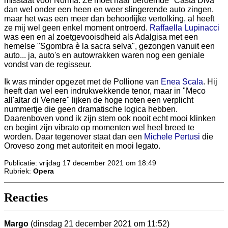
misstaat voor Norma. Ze moet haar beroemde "Casta Diva"
dan wel onder een heen en weer slingerende auto zingen,
maar het was een meer dan behoorlijke vertolking, al heeft
ze mij wel geen enkel moment ontroerd.
Raffaella Lupinacci
was een en al zoetgevooisdheid als Adalgisa met een
hemelse "Sgombra è la sacra selva", gezongen vanuit een
auto... ja, auto's en autowrakken waren nog een geniale
vondst van de regisseur.
Ik was minder opgezet met de Pollione van
Enea Scala
. Hij
heeft dan wel een indrukwekkende tenor, maar in "Meco
all'altar di Venere" lijken de hoge noten een verplicht
nummertje die geen dramatische logica hebben.
Daarenboven vond ik zijn stem ook nooit echt mooi klinken
en begint zijn vibrato op momenten wel heel breed te
worden. Daar tegenover staat dan een
Michele Pertusi
die
Oroveso zong met autoriteit en mooi legato.
Publicatie: vrijdag 17 december 2021 om 18:49
Rubriek:
Opera
Reacties
Margo
(dinsdag 21 december 2021 om 11:52)