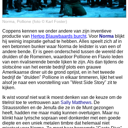
Norma, Pollione (foto © Karl Foster)
Coppens kennen we onder andere van zijn inventieve
productie van
Hertog Blauwbaards burcht
. Voor
Norma
blijkt
hij weinig inspiratie gehad te hebben. Alles speelt zich af in
een betonnen bunker waar Norma de leidster is van een of
andere bende. Er is geen onderscheid tussen de wereld der
druïden of de Romeinen, waardoor Pollione en Flavio leden
van een rivaliserende bende lijken te zijn. Als dan tijdens de
slotscène van het eerste bedrijf plots een grauwe
Amerikaanse diner uit de grond oprijst, en in het tweede
bedrijf de "druïden" Pollione in elkaar timmeren, lijkt het wel
alsof je naar een voorstelling van "West Side Story" zit te
kijken.
Ik wist vooraf niet wat ik moest denken van de keuze om de
titelrol toe te vertrouwen aan
Sally Matthews
. De
Straussrollen en de Jenufa die ze in de Munt gezongen
heeft, hadden me maar matig kunnen overtuigen. Maar nu
klinkt haar lyrische sopraan veel donkerder met een goede
diepte en een uniek metalen timbre dat helemaal niet