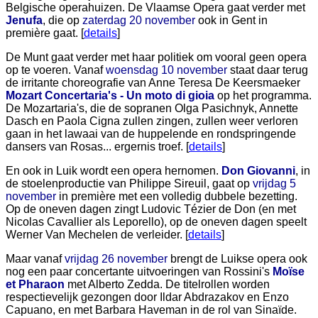
Belgische operahuizen. De Vlaamse Opera gaat verder met
Jenufa
, die op
zaterdag 20 november
ook in Gent in
première gaat. [
details
]
De Munt gaat verder met haar politiek om vooral geen opera
op te voeren. Vanaf
woensdag 10 november
staat daar terug
de irritante choreografie van Anne Teresa De Keersmaeker
Mozart Concertaria's - Un moto di gioia
op het programma.
De Mozartaria's, die de sopranen Olga Pasichnyk, Annette
Dasch en Paola Cigna zullen zingen, zullen weer verloren
gaan in het lawaai van de huppelende en rondspringende
dansers van Rosas... ergernis troef. [
details
]
En ook in Luik wordt een opera hernomen.
Don Giovanni
, in
de stoelenproductie van Philippe Sireuil, gaat op
vrijdag 5
november
in première met een volledig dubbele bezetting.
Op de oneven dagen zingt Ludovic Tézier de Don (en met
Nicolas Cavallier als Leporello), op de oneven dagen speelt
Werner Van Mechelen de verleider. [
details
]
Maar vanaf
vrijdag 26 november
brengt de Luikse opera ook
nog een paar concertante uitvoeringen van Rossini's
Moïse
et Pharaon
met Alberto Zedda. De titelrollen worden
respectievelijk gezongen door Ildar Abdrazakov en Enzo
Capuano, en met Barbara Haveman in de rol van Sinaïde.