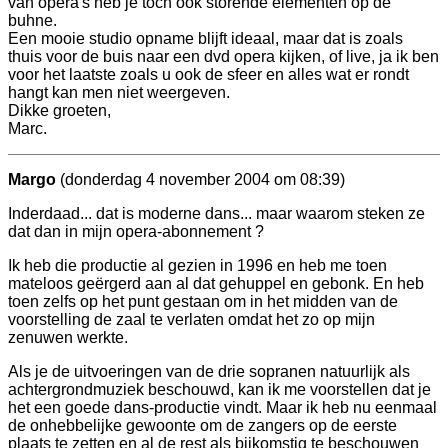
van opera's heb je toch ook storende elementen op de
buhne.
Een mooie studio opname blijft ideaal, maar dat is zoals
thuis voor de buis naar een dvd opera kijken, of live, ja ik ben
voor het laatste zoals u ook de sfeer en alles wat er rondt
hangt kan men niet weergeven.
Dikke groeten,
Marc.
Margo
(donderdag 4 november 2004 om 08:39)
Inderdaad... dat is moderne dans... maar waarom steken ze
dat dan in mijn opera-abonnement ?
Ik heb die productie al gezien in 1996 en heb me toen
mateloos geërgerd aan al dat gehuppel en gebonk. En heb
toen zelfs op het punt gestaan om in het midden van de
voorstelling de zaal te verlaten omdat het zo op mijn
zenuwen werkte.
Als je de uitvoeringen van de drie sopranen natuurlijk als
achtergrondmuziek beschouwd, kan ik me voorstellen dat je
het een goede dans-productie vindt. Maar ik heb nu eenmaal
de onhebbelijke gewoonte om de zangers op de eerste
plaats te zetten en al de rest als bijkomstig te beschouwen