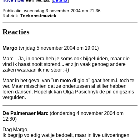
november
een recital. [
details
]
Publicatie: woensdag 3 november 2004 om 21:36
Rubriek:
Toekomstmuziek
Reacties
Margo
(vrijdag 5 november 2004 om 19:01)
Marc... Ja, in opera heb je soms ook bijgeluiden, maar die
vind ik haast nooit storend... er zijn vaak genoeg andere
zaken waaraan ik me stoor ;-{)
Maar in het geval van "un moto di gioia" gaat het m.i. toch te
ver. Maar misschien dat ze ondertussen al stiller hebben
leren dansen. Hopelijk kan Olga Pasichnyk de pil enigszins
vergulden.
De Palmenaer Marc
(donderdag 4 november 2004 om
12:30)
Dag Margo,
Ik begrijp voledig wat je bedoelt, maar in live uitvoeringen