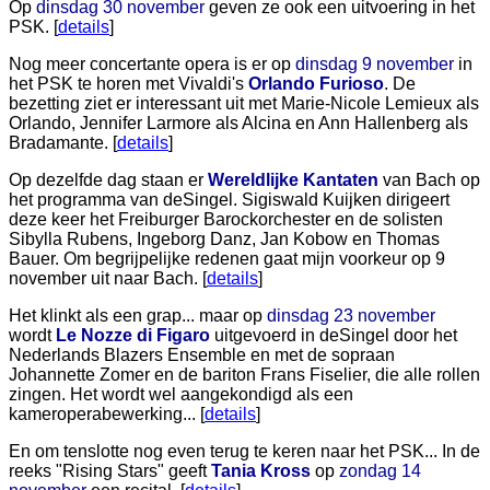
Op
dinsdag 30 november
geven ze ook een uitvoering in het
PSK. [
details
]
Nog meer concertante opera is er op
dinsdag 9 november
in
het PSK te horen met Vivaldi's
Orlando Furioso
. De
bezetting ziet er interessant uit met Marie-Nicole Lemieux als
Orlando, Jennifer Larmore als Alcina en Ann Hallenberg als
Bradamante. [
details
]
Op dezelfde dag staan er
Wereldlijke Kantaten
van Bach op
het programma van deSingel. Sigiswald Kuijken dirigeert
deze keer het Freiburger Barockorchester en de solisten
Sibylla Rubens, Ingeborg Danz, Jan Kobow en Thomas
Bauer. Om begrijpelijke redenen gaat mijn voorkeur op 9
november uit naar Bach. [
details
]
Het klinkt als een grap... maar op
dinsdag 23 november
wordt
Le Nozze di Figaro
uitgevoerd in deSingel door het
Nederlands Blazers Ensemble en met de sopraan
Johannette Zomer en de bariton Frans Fiselier, die alle rollen
zingen. Het wordt wel aangekondigd als een
kameroperabewerking... [
details
]
En om tenslotte nog even terug te keren naar het PSK... In de
reeks "Rising Stars" geeft
Tania Kross
op
zondag 14