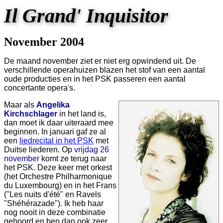
Il Grand' Inquisitor
November 2004
De maand november ziet er niet erg opwindend uit. De
verschillende operahuizen blazen het stof van een aantal
oude producties en in het PSK passeren een aantal
concertante opera's.
Maar als
Angelika
Kirchschlager
in het land is,
dan moet ik daar uiteraard mee
beginnen. In januari gaf ze al
een
liedrecital in het PSK
met
Duitse liederen. Op
vrijdag 26
november
komt ze terug naar
het PSK. Deze keer met orkest
(het Orchestre Philharmonique
du Luxembourg) en in het Frans
("Les nuits d'été" en Ravels
"Shéhérazade"). Ik heb haar
nog nooit in deze combinatie
gehoord en ben dan ook zeer