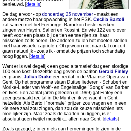
benieuwd. [
details
]
De dag ervoor - op
donderdag 25 november
- maakt een
andere mezzo haar opwachting in het PSK.
Cecilia Bartoli
zal samen met het Freiburger Barockorchester werken
zingen van Haydn, Salieri en Rossini. En wie 122 euro over
heeft voor een plaats bij de tien eerste rijen zal haar
misschien zelfs horen. De anderen zullen het moeten stellen
met haar visuele capriolen. Of gewoon niet naar dat concert
gaan natuurlijk - zoals ik - omdat de prijzen toch schandalig
hoog liggen. [
details
]
Want er is wel degelijk een goed alternatief dat geen slordige
100 euro kost. Diezelfde dag geven de bariton
Gerald Finley
en pianist
Julius Drake
een recital in de Vlaamse Opera van
Gent. Op het programma staan Duitse liederen - Schubert en
Mörike-Lieder van Wolf - en Engelstalige "Songs" van Barber
en Ives. Een aantal jaren geleden (in 1999) gaf Finley een
zeer gesmaakt recital in De Munt en ik verwacht in Gent
hetzelfde. Als Bartoli "normale" prijzen zou vragen en in een
kleinere zaal zou zingen, dan zou de keuze misschien iets
moeilijker zijn. Maar zoals de kaarten nu liggen, is er
absoluut geen twijfel mogelijk... allen naar Gent. [
details
]
Zoals gezegd, zijn er niets dan hernemingen te zien in de