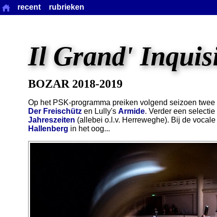
recent
rubrieken
Il Grand' Inquis
BOZAR 2018-2019
Op het PSK-programma preiken volgend seizoen twee 
Der Freischütz
en Lully's
Armide
. Verder een selectie
Jahreszeiten
(allebei o.l.v. Herreweghe). Bij de vocal
Hallenberg
in het oog...