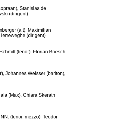
opraan), Stanislas de
ski (dirigent)
berger (alt), Maximilian
 Herreweghe (dirigent)
chmitt (tenor), Florian Boesch
), Johannes Weisser (bariton),
ala (Max), Chiara Skerath
 NN. (tenor, mezzo); Teodor