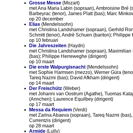
Grosse Messe
(Mozart)
met Ana Maria Labin (sopraan), Ambroisine Bré (s
Barbeyrac (tenor), James Platt (bas); Marc Minkow
op 20 december
Elias
(Mendelssohn)
met Christina Landshamer (sopraan), Gerhild Rom
Schmitt (tenor), Andrè Schuen (bariton); Philippe
op 10 februari
Die Jahreszeiten
(Haydn)
met Christina Landshamer (sopraan), Maximilian S
(bas); Philippe Herreweghe (dirigent)
op 10 maart
Die erste Walpurgisnacht
(Mendelssohn)
met Sophie Harmsen (mezzo), Werner Güra (tenor
Tareq Nazmi (bas); David Afkham (dirigent)
op 14 maart
Der Freischütz
(Weber)
met Johanni van Oostrum (Agathe), Tuomas Kataj
(Annchen); Laurence Equilbey (dirigent)
op 17 maart
Messa da Requiem
(Verdi)
met Zarina Abaeva (sopraan), Tareq Nazmi (bas),
Currentzis (dirigent)
op 28 maart
Armide
(Lully)