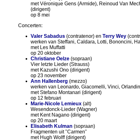
met Véronique Gens (Armide), Reinoud Van Mech
(dirigent)
op 8 mei
Concerten:
Valer Sabadus
(contratenor) en
Terry Wey
(contr
werken van Steffani, Caldara, Lotti, Bononcini, H
met Les Muffatti
op 20 oktober
Christiane Oelze
(sopraan)
Vier letzte Lieder (Strauss)
met Kazushi Ono (dirigent)
op 23 november
Ann Hallenberg
(mezzo)
werken van Leonardo, Giacomelli, Vinci, Orlandin
met Stefano Montanari (dirigent)
op 12 februari
Marie-Nicole Lemieux
(alt)
Wesendonck-Lieder (Wagner)
met Kent Nagano (dirigent)
op 20 maart
Elisabeth Kulman
(sopraan)
Fragmenten uit "Carmen"
met Hugh Wolff (dirigent)