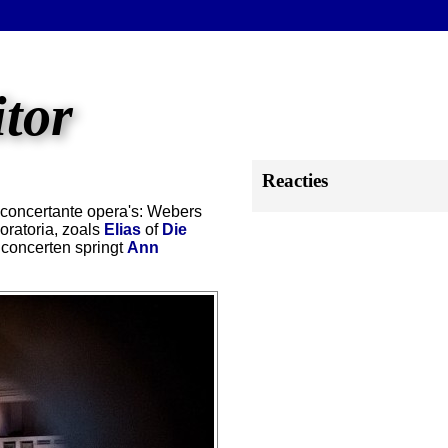
itor
Reacties
concertante opera's: Webers
 oratoria, zoals
Elias
of
Die
e concerten springt
Ann