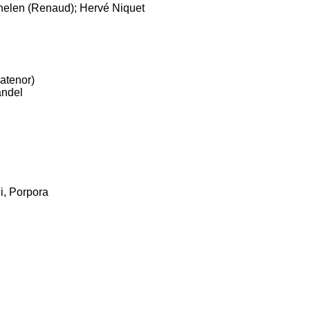
elen (Renaud); Hervé Niquet
atenor)
andel
i, Porpora