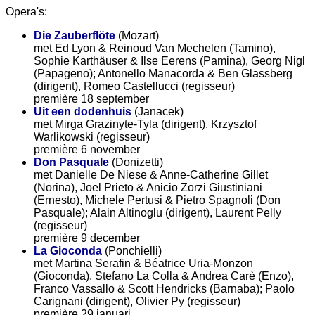
Opera's:
Die Zauberflöte
(Mozart)
met Ed Lyon & Reinoud Van Mechelen (Tamino),
Sophie Karthäuser & Ilse Eerens (Pamina), Georg Nigl
(Papageno); Antonello Manacorda & Ben Glassberg
(dirigent), Romeo Castellucci (regisseur)
première 18 september
Uit een dodenhuis
(Janacek)
met Mirga Grazinyte-Tyla (dirigent), Krzysztof
Warlikowski (regisseur)
première 6 november
Don Pasquale
(Donizetti)
met Danielle De Niese & Anne-Catherine Gillet
(Norina), Joel Prieto & Anicio Zorzi Giustiniani
(Ernesto), Michele Pertusi & Pietro Spagnoli (Don
Pasquale); Alain Altinoglu (dirigent), Laurent Pelly
(regisseur)
première 9 december
La Gioconda
(Ponchielli)
met Martina Serafin & Béatrice Uria-Monzon
(Gioconda), Stefano La Colla & Andrea Carè (Enzo),
Franco Vassallo & Scott Hendricks (Barnaba); Paolo
Carignani (dirigent), Olivier Py (regisseur)
première 29 januari