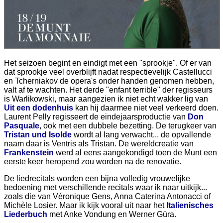
Het seizoen begint en eindigt met een "sprookje". Of er van
dat sprookje veel overblijft nadat respectievelijk Castellucci
en Tcherniakov de opera's onder handen genomen hebben,
valt af te wachten. Het derde "enfant terrible" der regisseurs
is Warlikowski, maar aangezien ik niet echt wakker lig van
Uit een dodenhuis
kan hij daarmee niet veel verkeerd doen.
Laurent Pelly regisseert de eindejaarsproductie van
Don
Pasquale
, ook met een dubbele bezetting. De terugkeer van
Tristan und Isolde
wordt al lang verwacht... de opvallende
naam daar is Ventris als Tristan. De wereldcreatie van
Frankenstein
werd al eens aangekondigd toen de Munt een
eerste keer heropend zou worden na de renovatie.
De liedrecitals worden een bijna volledig vrouwelijke
bedoening met verschillende recitals waar ik naar uitkijk...
zoals die van Véronique Gens, Anna Caterina Antonacci of
Michèle Losier. Maar ik kijk vooral uit naar het
Italienisches
Liederbuch
met Anke Vondung en Werner Güra.