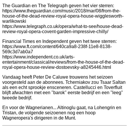
The Guardian en The Telegraph geven het vier sterren:
https://www.theguardian.com/music/2018/mar/08/from-the-
house-of-the-dead-review-royal-opera-house-wigglesworth-
warlikowski
https://www.telegraph.co.uk/opera/what-to-see/house-dead-
review-royal-opera-covent-garden-impressive-chilly/
Financial Times en Independent geven het twee sterren:
https://www.ft.com/content/640ca9a8-238f-11e8-8138-
569c3d7ab0a7
https://www.independent.co.uk/arts-
entertainment/classical/reviews/from-the-house-of-the-dead-
royal-opera-house-review-dostoevsky-a8245446.html
Vandaag heeft Peter De Caluwe trouwens het seizoen
voorgesteld aan de abonnees. Tcherniakov zou Tsaar Saltan
als een echt sprookje ensceneren. Castellucci en Toverfluit
blijft afwachten met een "barok" eerste bedrijf en een "leeg"
tweede bedrijf.
En voor de Wagnerianen... Altinoglu gaat, na Lohengrin en
Tristan, de volgende seizoenen nog een hoop
Wagneropera's dirigeren in de Munt.