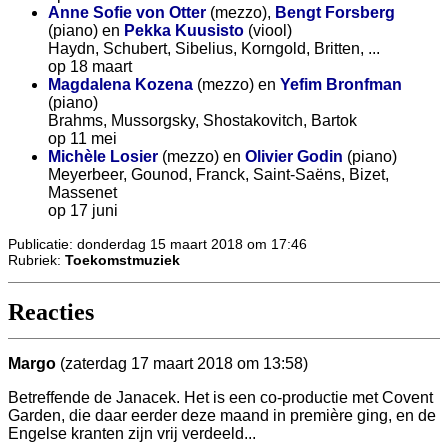
Anne Sofie von Otter
(mezzo),
Bengt Forsberg
(piano) en
Pekka Kuusisto
(viool)
Haydn, Schubert, Sibelius, Korngold, Britten, ...
op 18 maart
Magdalena Kozena
(mezzo) en
Yefim Bronfman
(piano)
Brahms, Mussorgsky, Shostakovitch, Bartok
op 11 mei
Michèle Losier
(mezzo) en
Olivier Godin
(piano)
Meyerbeer, Gounod, Franck, Saint-Saëns, Bizet,
Massenet
op 17 juni
Publicatie: donderdag 15 maart 2018 om 17:46
Rubriek:
Toekomstmuziek
Reacties
Margo
(zaterdag 17 maart 2018 om 13:58)
Betreffende de Janacek. Het is een co-productie met Covent
Garden, die daar eerder deze maand in première ging, en de
Engelse kranten zijn vrij verdeeld...