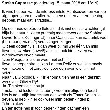
Stefan Caprasse
(donderdag 15 maart 2018 om 18:19)
Ik vind het één van de interessantste Muntseizoenen van de
afgelopen jaren (er zullen wel mensen een andere mening
hebben, maar dat is traditie...)
Op een nieuwe Zauberflöte stond ik niet echt te wachten (al
blijft het natuurlijk een prachtig meesterwerk en bv Sabine
Devieille als Koningin...!) maar Castelucci kan natuurlijk voor
(heu...aangename?) verassingen zorgen...
'Uit een dodenhuis' is dan weer bij mij wel één van mijn
lievelingswerken (jawel!) al is het ook hier te zien wat
Warlikowski ervan maakt...
'Don Pasquale' is dan weer niet echt mijn
lievelingsrepertoire, al kan Laurent Pelly er wel iets moois
van maken en het zorgt wel voor een evenwicht in het
seizoen.
Naar 'La Gioconda' kijk ik enorm uit en het is een geknipt
werk voor Olivier Py!
Ja, 'Frankenstein' nou ja...
'Tristan und Isolde' is natuurlijk voor mij altijd een feest!
Het is natuurlijk interessant een werk als 'Tsaar Saltan' te
geven, al heb ik hier ook weer mijn bedenkingen bij
Tcherniakov...
En tenslotte heb ik toch bedenkingen dat men een