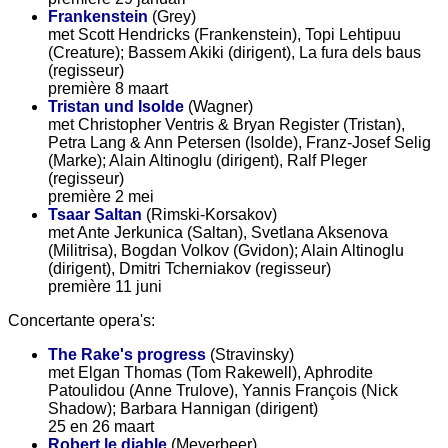
Frankenstein
(Grey)
met Scott Hendricks (Frankenstein), Topi Lehtipuu
(Creature); Bassem Akiki (dirigent), La fura dels baus
(regisseur)
première 8 maart
Tristan und Isolde
(Wagner)
met Christopher Ventris & Bryan Register (Tristan),
Petra Lang & Ann Petersen (Isolde), Franz-Josef Selig
(Marke); Alain Altinoglu (dirigent), Ralf Pleger
(regisseur)
première 2 mei
Tsaar Saltan
(Rimski-Korsakov)
met Ante Jerkunica (Saltan), Svetlana Aksenova
(Militrisa), Bogdan Volkov (Gvidon); Alain Altinoglu
(dirigent), Dmitri Tcherniakov (regisseur)
première 11 juni
Concertante opera's:
The Rake's progress
(Stravinsky)
met Elgan Thomas (Tom Rakewell), Aphrodite
Patoulidou (Anne Trulove), Yannis François (Nick
Shadow); Barbara Hannigan (dirigent)
25 en 26 maart
Robert le diable
(Meyerbeer)