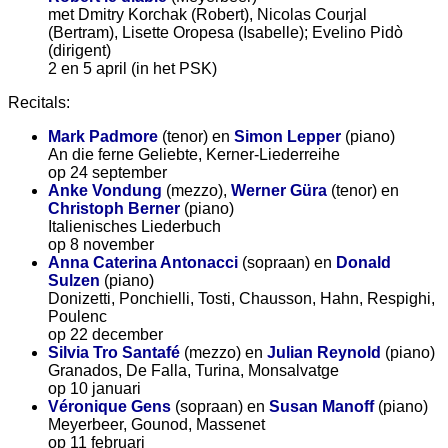
met Dmitry Korchak (Robert), Nicolas Courjal
(Bertram), Lisette Oropesa (Isabelle); Evelino Pidò
(dirigent)
2 en 5 april (in het PSK)
Recitals:
Mark Padmore
(tenor) en
Simon Lepper
(piano)
An die ferne Geliebte, Kerner-Liederreihe
op 24 september
Anke Vondung
(mezzo),
Werner Güra
(tenor) en
Christoph Berner
(piano)
Italienisches Liederbuch
op 8 november
Anna Caterina Antonacci
(sopraan) en
Donald
Sulzen
(piano)
Donizetti, Ponchielli, Tosti, Chausson, Hahn, Respighi,
Poulenc
op 22 december
Silvia Tro Santafé
(mezzo) en
Julian Reynold
(piano)
Granados, De Falla, Turina, Monsalvatge
op 10 januari
Véronique Gens
(sopraan) en
Susan Manoff
(piano)
Meyerbeer, Gounod, Massenet
op 11 februari