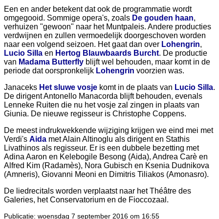
Een en ander betekent dat ook de programmatie wordt
omgegooid. Sommige opera's, zoals
De gouden haan
,
verhuizen "gewoon" naar het Muntpaleis. Andere producties
verdwijnen en zullen vermoedelijk doorgeschoven worden
naar een volgend seizoen. Het gaat dan over
Lohengrin
,
Lucio Silla
en
Hertog Blauwbaards Burcht
. De productie
van
Madama Butterfly
blijft wel behouden, maar komt in de
periode dat oorspronkelijk
Lohengrin
voorzien was.
Janaceks
Het sluwe vosje
komt in de plaats van
Lucio Silla
.
De dirigent Antonello Manacorda blijft behouden, evenals
Lenneke Ruiten die nu het vosje zal zingen in plaats van
Giunia. De nieuwe regisseur is Christophe Coppens.
De meest indrukwekkende wijziging krijgen we eind mei met
Verdi's
Aida
met Alain Altinoglu als dirigent en Stathis
Livathinos als regisseur. Er is een dubbele bezetting met
Adina Aaron en Kelebogile Besong (Aida), Andrea Carè en
Alfred Kim (Radamès), Nora Gubisch en Ksenia Dudnikova
(Amneris), Giovanni Meoni en Dimitris Tiliakos (Amonasro).
De liedrecitals worden verplaatst naar het Théâtre des
Galeries, het Conservatorium en de Fioccozaal.
Publicatie: woensdag 7 september 2016 om 16:55