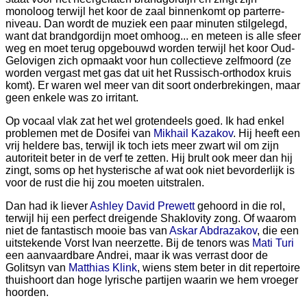
monoloog terwijl het koor de zaal binnenkomt op parterre-
niveau. Dan wordt de muziek een paar minuten stilgelegd,
want dat brandgordijn moet omhoog... en meteen is alle sfeer
weg en moet terug opgebouwd worden terwijl het koor Oud-
Gelovigen zich opmaakt voor hun collectieve zelfmoord (ze
worden vergast met gas dat uit het Russisch-orthodox kruis
komt). Er waren wel meer van dit soort onderbrekingen, maar
geen enkele was zo irritant.
Op vocaal vlak zat het wel grotendeels goed. Ik had enkel
problemen met de Dosifei van
Mikhail Kazakov
. Hij heeft een
vrij heldere bas, terwijl ik toch iets meer zwart wil om zijn
autoriteit beter in de verf te zetten. Hij brult ook meer dan hij
zingt, soms op het hysterische af wat ook niet bevorderlijk is
voor de rust die hij zou moeten uitstralen.
Dan had ik liever
Ashley David Prewett
gehoord in die rol,
terwijl hij een perfect dreigende Shaklovity zong. Of waarom
niet de fantastisch mooie bas van
Askar Abdrazakov
, die een
uitstekende Vorst Ivan neerzette. Bij de tenors was
Mati Turi
een aanvaardbare Andrei, maar ik was verrast door de
Golitsyn van
Matthias Klink
, wiens stem beter in dit repertoire
thuishoort dan hoge lyrische partijen waarin we hem vroeger
hoorden.