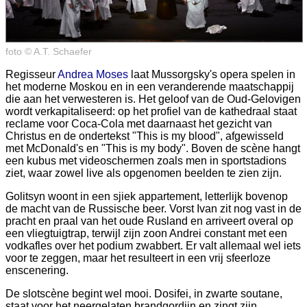
foto © A.T. Schaefer
Regisseur
Andrea Moses
laat Mussorgsky's opera spelen in
het moderne Moskou en in een veranderende maatschappij
die aan het verwesteren is. Het geloof van de Oud-Gelovigen
wordt verkapitaliseerd: op het profiel van de kathedraal staat
reclame voor Coca-Cola met daarnaast het gezicht van
Christus en de ondertekst "This is my blood", afgewisseld
met McDonald's en "This is my body". Boven de scène hangt
een kubus met videoschermen zoals men in sportstadions
ziet, waar zowel live als opgenomen beelden te zien zijn.
Golitsyn woont in een sjiek appartement, letterlijk bovenop
de macht van de Russische beer. Vorst Ivan zit nog vast in de
pracht en praal van het oude Rusland en arriveert overal op
een vliegtuigtrap, terwijl zijn zoon Andrei constant met een
vodkafles over het podium zwabbert. Er valt allemaal wel iets
voor te zeggen, maar het resulteert in een vrij sfeerloze
enscenering.
De slotscène begint wel mooi. Dosifei, in zwarte soutane,
staat voor het neergelaten brandgordijn en zingt zijn