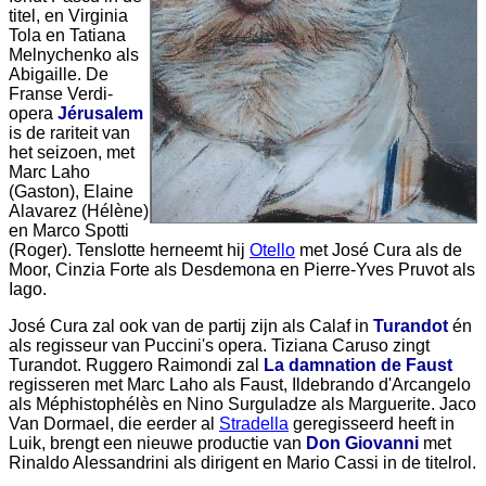
titel, en Virginia
Tola en Tatiana
Melnychenko als
Abigaille. De
Franse Verdi-
opera
Jérusalem
is de rariteit van
het seizoen, met
Marc Laho
(Gaston), Elaine
Alavarez (Hélène)
en Marco Spotti
(Roger). Tenslotte herneemt hij
Otello
met José Cura als de
Moor, Cinzia Forte als Desdemona en Pierre-Yves Pruvot als
Iago.
José Cura zal ook van de partij zijn als Calaf in
Turandot
én
als regisseur van Puccini's opera. Tiziana Caruso zingt
Turandot. Ruggero Raimondi zal
La damnation de Faust
regisseren met Marc Laho als Faust, Ildebrando d'Arcangelo
als Méphistophélès en Nino Surguladze als Marguerite. Jaco
Van Dormael, die eerder al
Stradella
geregisseerd heeft in
Luik, brengt een nieuwe productie van
Don Giovanni
met
Rinaldo Alessandrini als dirigent en Mario Cassi in de titelrol.