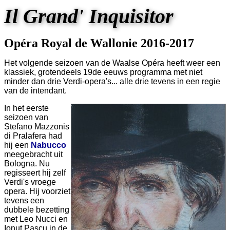
Il Grand' Inquisitor
Opéra Royal de Wallonie 2016-2017
Het volgende seizoen van de Waalse Opéra heeft weer een
klassiek, grotendeels 19de eeuws programma met niet
minder dan drie Verdi-opera's... alle drie tevens in een regie
van de intendant.
In het eerste
seizoen van
Stefano Mazzonis
di Pralafera had
hij een
Nabucco
meegebracht uit
Bologna. Nu
regisseert hij zelf
Verdi's vroege
opera. Hij voorziet
tevens een
dubbele bezetting
met Leo Nucci en
Ionut Pascu in de