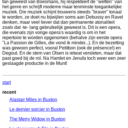
fan geweest van Boesmans, hij respekteert de "wetten" van
het genre en schrijft moderne maar tenminste toegankelijke
muziek. Die muziek schijnt trouwens steeds "braver" tonaal
te worden, ze doet nu bijwijlen soms aan Debussy en Ravel
denken, maar veel liever dat dan permanente atonaliteit
zoals dat -te- lang gebruikelijk geweest is. Dit is een opera,
die evenals zijn vorige opera's waardig is om in het
repertoire te worden opgenomen (behalve zijn eerste opera
"La Passion de Gilles, die vond ik minder...). En de bezetting
was gewoon perfect, vooral Petitbon (ook de présence!) en
Degout. En de stem van Olsen is ietwat versleten, maar dat
past goed bij de rol. Na Hamlet en Jenufa toch weer een zeer
geslaagde productie in de Munt!
start
recent
Alastair Miles in Buxton
Le dernier sorcier in Buxton
The Merry Widow in Buxton