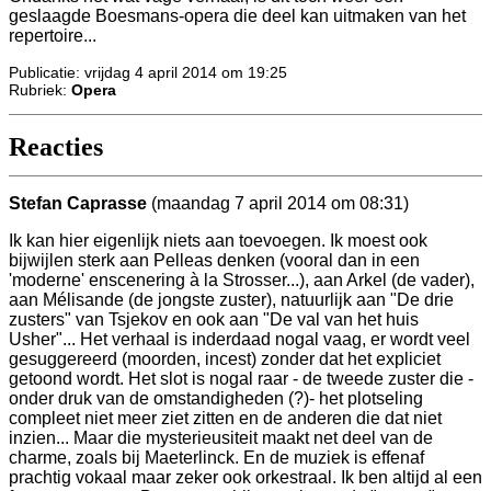
geslaagde Boesmans-opera die deel kan uitmaken van het
repertoire...
Publicatie: vrijdag 4 april 2014 om 19:25
Rubriek:
Opera
Reacties
Stefan Caprasse
(maandag 7 april 2014 om 08:31)
Ik kan hier eigenlijk niets aan toevoegen. Ik moest ook
bijwijlen sterk aan Pelleas denken (vooral dan in een
'moderne' enscenering à la Strosser...), aan Arkel (de vader),
aan Mélisande (de jongste zuster), natuurlijk aan "De drie
zusters" van Tsjekov en ook aan "De val van het huis
Usher"... Het verhaal is inderdaad nogal vaag, er wordt veel
gesuggereerd (moorden, incest) zonder dat het expliciet
getoond wordt. Het slot is nogal raar - de tweede zuster die -
onder druk van de omstandigheden (?)- het plotseling
compleet niet meer ziet zitten en de anderen die dat niet
inzien... Maar die mysterieusiteit maakt net deel van de
charme, zoals bij Maeterlinck. En de muziek is effenaf
prachtig vokaal maar zeker ook orkestraal. Ik ben altijd al een