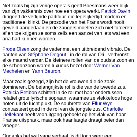
Net zoals bij zijn vorige opera's geeft Boesmans weer blijk
van zijn vakkennis over hoe een opera werkt.
Patrick Davin
dirigeert de verfijnde partituur, die tegelijkertijd modern en
traditioneel klinkt. De prosodie van het Frans wordt nooit
geweld aangedaan en de zangers moeten zich niet forceren,
af en toe krijgen ze soms zelfs een aanzet van iets wat een
aria had kunnen worden.
Frode Olsen
zong de vader met een uitbreidend vibrato. De
bariton van
Stéphane Degout
- in de rol van Ori - verbronst
elke maand verder. De kleinere rollen van de oudste zoon en
de schoonzoon waren luxueus bezet door
Werner Van
Mechelen
en
Yann Beuron
.
Maar zoals gezegd, zijn het de vrouwen die de zaak
domineren. De belangrijkste rol is die van de tweede zus.
Patricia Petibon
schittert in de rol met haar ondertussen
relatief grote lyrische sopraan, waarmee ze vlekkeloos hoge
noten uit de lucht plukt. De soubrette van
Fflur Wyn
contrasteert goed in de rol van de jongste zus.
Charlotte
Hellekant
heeft vooruitgang geboekt op het vlak van haar
Franse uitspraak, maar ook haar laagte draagt beter dan
vroeger.
Ondanks het wat vage verhaal, is dit toch weer een