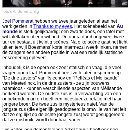
foto's © Bernd Uhlig
Joël Pommerat
hebben we twee jaar geleden al aan het
werk gezien in
Thanks to my eyes
. Het scènebeeld van
Au
monde
is sterk gelijkaardig: een zwarte doos, een tafel met
wit tafellaken of een wit bed. De opera duurt ongeveer twee
uur en bestaat uit twintig scènes. Na elke scène gaat het licht
uit en terwijl Boesmans' korte intermezzi weerklinken, nemen
de zangers een andere positie in wat een redelijk statische
enscenering oplevert.
Inhoudelijk is de opera ook zeer statisch en vaag, die veel
vragen open laat. Pommerat heeft zich laten inspireren op
"De drie zusters" van Tsjechov en "Pelléas et Mélisande"
van Maeterlinck. In de drie zusters - ze zijn trouwens
naamloos - kunnen verschillende aspecten van Mélisande
herkend worden. De oudste zus is in verwachting van een
onbekende man en heeft een incestueuze relatie met haar
jongere broer. De twee zus is mysterieus naïef. Van de
jongste zus (die eigenlijk geadopteerd is omwille van het feit
dat ze erg lijkt op de echte jongste zus) wordt gesuggereerd
dat ze misbruikt wordt door haar vader.
Die vader, een dementerende Arkel-figuur, heeft ook nog