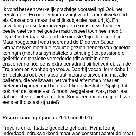
Ik vond het een werkelijk prachtige voorstelling! Ook het
eerste deel! En ook Deborah Voigt vond ik indrukwekkend
als Cassandra (maar dat blijft subjectief natuurlijk). En
bijwijlen grootse koorbewegingen (soms misschien een
beetje veel van het goede maar visueel toch heel mooi).
Hymel inderdaad stralend; de meeste 'bijrollen' prachtig.
Maar hoogtepunt was inderdaad de Dido van Susan
Graham! Men moet die evolutie gezien hebben van geliefde
koningin (met haar sympatieke uitstraling!) tot passionele
geliefde en tenslotte vernederde (dit wordt in deze
enscenering nog eens extra benadrukt bij het vertrek van de
Trojanen) en wanhopige vrouw. Daarbij vocaal formidabel!
En gelukkig ook een absoluut integrale uitvoering met alle
balletten, die weliswaar het verhaal afremmen maar er
nietemin bijhoren met hun prachtige orkestratie. Spijtig dat
ook hier de 'scene van Sinoon' weggelaten was, maar laat
dat ons plezier niet vergallen. Sorry, een mens mag toch wel
eens enthousiast zijn,niet?
Ricci
(maandag 7 januari 2013 om 00:01)
Troyens enkel laatste gedeelte gehoord, Hymel zong
inderdaad indrukwekkend maar was constant achter de maat