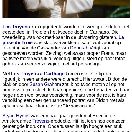
Les Troyens
kan opgedeeld worden in twee grote delen, het
eerste deel in Troje en het tweede deel in Carthago. Die
tweedeling was ook merkbaar in de uitvoering gisteren.
La
prise de Troie
was slaapverwekkend saai, wat vooral op
rekening van de Cassandre van
Deborah Voigt
kan
geschreven worden. Ze zingt weliswaar proper Frans, maar
na twee maten was ik al volledig uitgeluisterd op haar totaal
gebrek aan vereenzelviging met het personage.
Met
Les Troyens à Carthage
komen we letterlijk en
figuurlijk in een andere wereld terecht. Hier zwaait Didon de
plak en door
Susan Graham
zat ik na twee maten al op het
puntje van mijn stoel. In haar openinsscène benadert ze haar
hoge noten weliswaar voorzichtig, maar voor de rest is haar
vertolking een zeer genuanceerd portret van Didon met als
apotheose haar dramatische "Je vais mourir".
Bryan Hymel
was een paar jaar geleden al Enée in de
Amsterdamse
Troyens
-productie. Hij liet toen nog een zeer
gemengde indruk na. Ondertussen is zijn hoogte een stuk
indrukwekkender en stralender geworden, in de laagte zijn er