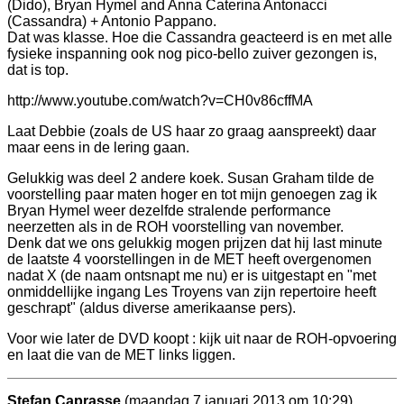
(Dido), Bryan Hymel and Anna Caterina Antonacci
(Cassandra) + Antonio Pappano.
Dat was klasse. Hoe die Cassandra geacteerd is en met alle
fysieke inspanning ook nog pico-bello zuiver gezongen is,
dat is top.
http://www.youtube.com/watch?v=CH0v86cffMA
Laat Debbie (zoals de US haar zo graag aanspreekt) daar
maar eens in de lering gaan.
Gelukkig was deel 2 andere koek. Susan Graham tilde de
voorstelling paar maten hoger en tot mijn genoegen zag ik
Bryan Hymel weer dezelfde stralende performance
neerzetten als in de ROH voorstelling van november.
Denk dat we ons gelukkig mogen prijzen dat hij last minute
de laatste 4 voorstellingen in de MET heeft overgenomen
nadat X (de naam ontsnapt me nu) er is uitgestapt en "met
onmiddellijke ingang Les Troyens van zijn repertoire heeft
geschrapt" (aldus diverse amerikaanse pers).
Voor wie later de DVD koopt : kijk uit naar de ROH-opvoering
en laat die van de MET links liggen.
Stefan Caprasse
(maandag 7 januari 2013 om 10:29)