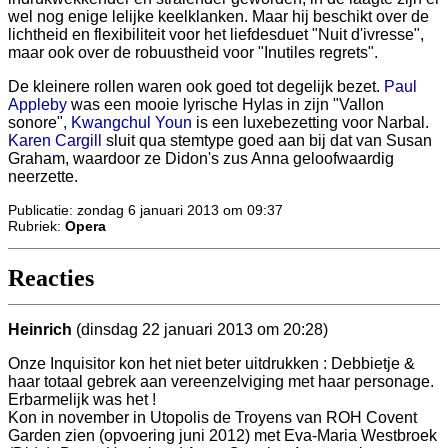
wel nog enige lelijke keelklanken. Maar hij beschikt over de
lichtheid en flexibiliteit voor het liefdesduet "Nuit d'ivresse",
maar ook over de robuustheid voor "Inutiles regrets".
De kleinere rollen waren ook goed tot degelijk bezet.
Paul
Appleby
was een mooie lyrische Hylas in zijn "Vallon
sonore",
Kwangchul Youn
is een luxebezetting voor Narbal.
Karen Cargill
sluit qua stemtype goed aan bij dat van Susan
Graham, waardoor ze Didon's zus Anna geloofwaardig
neerzette.
Publicatie: zondag 6 januari 2013 om 09:37
Rubriek:
Opera
Reacties
Heinrich
(dinsdag 22 januari 2013 om 20:28)
Onze Inquisitor kon het niet beter uitdrukken : Debbietje &
haar totaal gebrek aan vereenzelviging met haar personage.
Erbarmelijk was het !
Kon in november in Utopolis de Troyens van ROH Covent
Garden zien (opvoering juni 2012) met Eva-Maria Westbroek