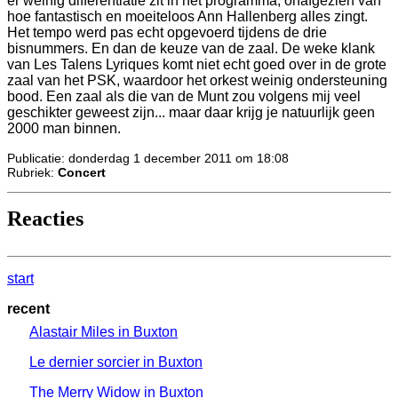
er weinig differentiatie zit in het programma, onafgezien van
hoe fantastisch en moeiteloos Ann Hallenberg alles zingt.
Het tempo werd pas echt opgevoerd tijdens de drie
bisnummers. En dan de keuze van de zaal. De weke klank
van Les Talens Lyriques komt niet echt goed over in de grote
zaal van het PSK, waardoor het orkest weinig ondersteuning
bood. Een zaal als die van de Munt zou volgens mij veel
geschikter geweest zijn... maar daar krijg je natuurlijk geen
2000 man binnen.
Publicatie: donderdag 1 december 2011 om 18:08
Rubriek:
Concert
Reacties
start
recent
Alastair Miles in Buxton
Le dernier sorcier in Buxton
The Merry Widow in Buxton