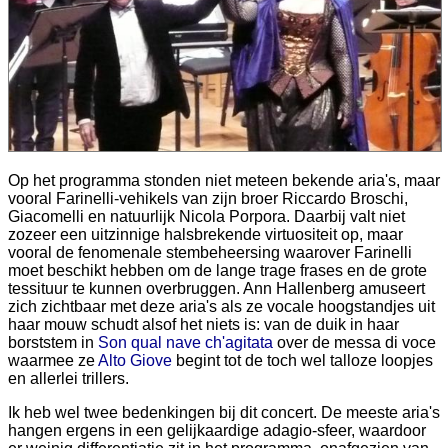
Op het programma stonden niet meteen bekende aria's, maar
vooral Farinelli-vehikels van zijn broer Riccardo Broschi,
Giacomelli en natuurlijk Nicola Porpora. Daarbij valt niet
zozeer een uitzinnige halsbrekende virtuositeit op, maar
vooral de fenomenale stembeheersing waarover Farinelli
moet beschikt hebben om de lange trage frases en de grote
tessituur te kunnen overbruggen. Ann Hallenberg amuseert
zich zichtbaar met deze aria's als ze vocale hoogstandjes uit
haar mouw schudt alsof het niets is: van de duik in haar
borststem in
Son qual nave ch'agitata
over de messa di voce
waarmee ze
Alto Giove
begint tot de toch wel talloze loopjes
en allerlei trillers.
Ik heb wel twee bedenkingen bij dit concert. De meeste aria's
hangen ergens in een gelijkaardige adagio-sfeer, waardoor