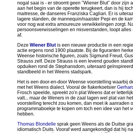
nogal saai is - er stroomt geen "Wiener Blut" door zijn 
aan het begin van de operette terugkeert, dan is hij toc
maitresse, de danseres Franziska Cagliari. Er is uitera
lagere standen, de mannequin/naaister Pepi en de kame
voor nog wat extra amoureuze verwikkelingen zorgt. N
persoonsverwisselingen en misverstanden, loopt alles 
af.
Deze
Wiener Blut
is een nieuwe productie in een regi
actie ergens rond 1900 plaatste. Bij de figuranten her
Weense historische figuren, zoals Sigmund Freud, Gust
Strauss zelf. Deze Strauss is een levend gouden stand
opduiken rond de Stephansdom, uiteraard geïnspireerd
standbeeld in het Weens stadspark.
Het is een door-en-door Weense voorstelling waarbij 
met het Weens dialect. Vooral de fiakerkoetsier
Gerhard
Frosch speelde, spreekt zo'n plat Weens dat er letterli
valt... maar de Weners in de zaal lagen wel plat van het
voorstelling terecht zou komen, dan moet ik aanraden 
programmaboekje te kopen om toch een idee van het ve
hebben.
Thomas Blondelle
sprak geen Weens als de Duitse gra
idiomatisch Duits. Vooraf werd aangekondigd dat hij n