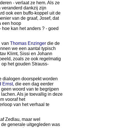
aderen - verlaat ze hem. Als ze
h veranderd dankzij zijn
ard ook een buffo-koppel uit de
nier van de graaf, Josef, dat
a een hoop
- hoe kan het anders ? - goed
e van
Thomas Enzinger
die de
kennen we een aantal typisch
av Klimt, Sissi en Johann
beeld, zoals ze ook regelmatig
 op het gouden Strauss-
de dialogen doorspekt worden
 Ernst
, die een dag eerder
jk geen woord van te begrijpen
 lachen. Als je toevallig in deze
om vooraf het
rloop van het verhaal te
af Zedlau, maar wel
a de generale uitgegleden was