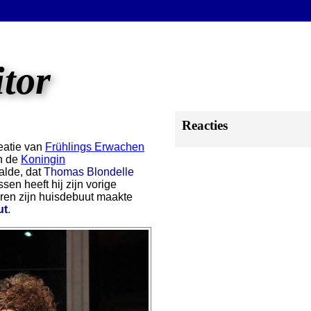
itor
Reacties
reatie van
Frühlings Erwachen
an de
Koningin
alde, dat
Thomas Blondelle
en heeft hij zijn vorige
eren zijn huisdebuut maakte
ut
.