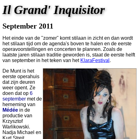
Il Grand' Inquisitor
September 2011
Het einde van de "zomer" komt stilaan in zicht en dan wordt
het stilaan tijd om de agenda's boven te halen en de eerste
operavoorstellingen en concerten te plannen. Zoals de
laatste jaren stilaan traditie geworden is, staat de eerste helft
van september in het teken van het
KlaraFestival
.
De Munt is het
eerste operahuis
dat zijn deuren
weer opent. Ze
doen dat op
6
september
met de
herneming van
Médée
in de
productie van
Krzysztof
Warlikowski.
Nadja Michael en
Kurt Streit