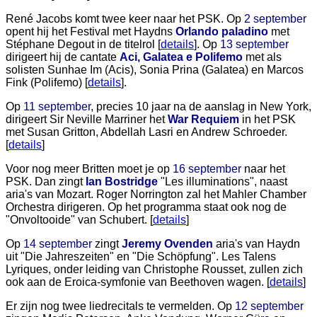
René Jacobs komt twee keer naar het PSK. Op
2 september
opent hij het Festival met Haydns
Orlando paladino
met
Stéphane Degout in de titelrol [
details
]. Op
13 september
dirigeert hij de cantate
Aci, Galatea e Polifemo
met als
solisten Sunhae Im (Acis), Sonia Prina (Galatea) en Marcos
Fink (Polifemo) [
details
].
Op
11 september
, precies 10 jaar na de aanslag in New York,
dirigeert Sir Neville Marriner het
War Requiem
in het PSK
met Susan Gritton, Abdellah Lasri en Andrew Schroeder.
[
details
]
Voor nog meer Britten moet je op
16 september
naar het
PSK. Dan zingt
Ian Bostridge
"Les illuminations", naast
aria's van Mozart. Roger Norrington zal het Mahler Chamber
Orchestra dirigeren. Op het programma staat ook nog de
"Onvoltooide" van Schubert. [
details
]
Op
14 september
zingt
Jeremy Ovenden
aria's van Haydn
uit "Die Jahreszeiten" en "Die Schöpfung". Les Talens
Lyriques, onder leiding van Christophe Rousset, zullen zich
ook aan de Eroica-symfonie van Beethoven wagen. [
details
]
Er zijn nog twee liedrecitals te vermelden. Op
12 september