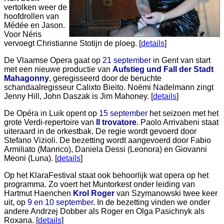
vertolken weer de
hoofdrollen van
Médée en Jason.
Voor Néris
vervoegt Christianne Stotijn de ploeg. [
details
]
De Vlaamse Opera gaat op
21 september
in Gent van start
met een nieuwe productie van
Aufstieg und Fall der Stadt
Mahagonny
, geregisseerd door de beruchte
schandaalregisseur Calixto Bieito. Noëmi Nadelmann zingt
Jenny Hill, John Daszak is Jim Mahoney. [
details
]
De Opéra in Luik opent op
15 september
het seizoen met het
grote Verdi-repertoire van
Il trovatore
. Paolo Arrivabeni staat
uiteraard in de orkestbak. De regie wordt gevoerd door
Stefano Vizioli. De bezetting wordt aangevoerd door Fabio
Armiliato (Manrico), Daniela Dessi (Leonora) en Giovanni
Meoni (Luna). [
details
]
Op het KlaraFestival staat ook behoorlijk wat opera op het
programma. Zo voert het Muntorkest onder leiding van
Hartmut Haenchen
Krol Roger
van Szymanowski twee keer
uit, op
9 en 10 september
. In de bezetting vinden we onder
andere Andrzej Dobber als Roger en Olga Pasichnyk als
Roxana. [
details
]