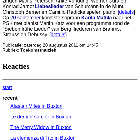
zingen Marlis Petersen, Anke Vondung, Werner Güra en
Konrad Jarnot
Liebeslieder
van Schumann in de Munt.
Christoph Berner en Camillo Radicke spelen piano. [
details
]
Op
20 september
komt stersopraan
Karita Mattila
naar het
PSK met pianist Martin Katz voor een programma rond de
"Sieben frühe Lieder" van Berg, liederen van Brahms,
Strauss en Debussy. [
details
]
Publicatie: zaterdag 20 augustus 2011 om 14:45
Rubriek:
Toekomstmuziek
Reacties
start
recent
Alastair Miles in Buxton
Le dernier sorcier in Buxton
The Merry Widow in Buxton
La clemenza di Tito in Buxton