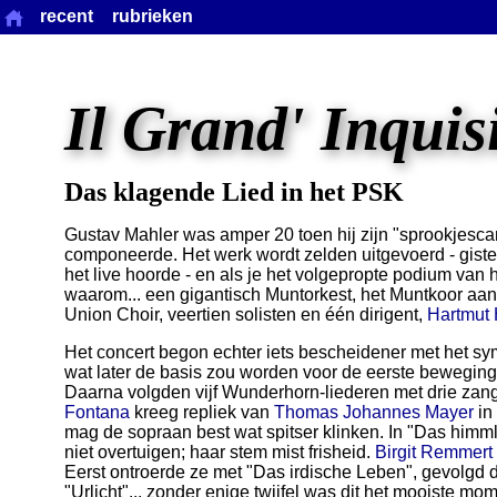
recent
rubrieken
Il Grand' Inquis
Das klagende Lied in het PSK
Gustav Mahler was amper 20 toen hij zijn "sprookjesca
componeerde. Het werk wordt zelden uitgevoerd - giste
het live hoorde - en als je het volgepropte podium van h
waarom... een gigantisch Muntorkest, het Muntkoor a
Union Choir, veertien solisten en één dirigent,
Hartmut
Het concert begon echter iets bescheidener met het s
wat later de basis zou worden voor de eerste bewegin
Daarna volgden vijf Wunderhorn-liederen met drie zan
Fontana
kreeg repliek van
Thomas Johannes Mayer
in 
mag de sopraan best wat spitser klinken. In "Das him
niet overtuigen; haar stem mist frisheid.
Birgit Remmert
Eerst ontroerde ze met "Das irdische Leben", gevol
"Urlicht"... zonder enige twijfel was dit het mooiste mo