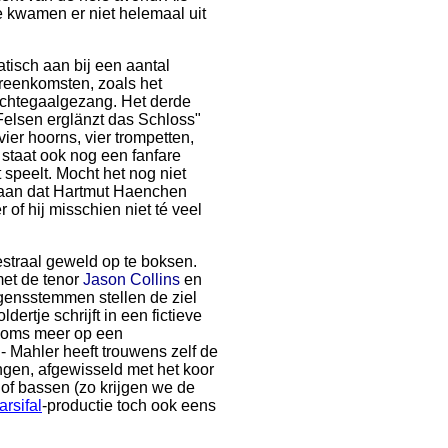
ie kwamen er niet helemaal uit
atisch aan bij een aantal
ereenkomsten, zoals het
nachtegaalgezang. Het derde
Felsen erglänzt das Schloss"
vier hoorns, vier trompetten,
staat ook nog een fanfare
speelt. Mocht het nog niet
iet aan dat Hartmut Haenchen
 of hij misschien niet té veel
estraal geweld op te boksen.
met de tenor
Jason Collins
en
ensstemmen stellen de ziel
rtje schrijft in een fictieve
t soms meer op een
- Mahler heeft trouwens zelf de
ngen, afgewisseld met het koor
of bassen (zo krijgen we de
arsifal
-productie toch ook eens