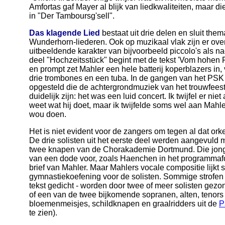
Amfortas gaf Mayer al blijk van liedkwaliteiten, maar d
in "Der Tamboursg'sell".
Das klagende Lied
bestaat uit drie delen en sluit them
Wunderhorn-liederen. Ook op muzikaal vlak zijn er ov
uitbeeldende karakter van bijvoorbeeld piccolo's als 
deel "Hochzeitsstück" begint met de tekst 'Vom hohen 
en prompt zet Mahler een hele batterij koperblazers in, 
drie trombones en een tuba. In de gangen van het PSK 
opgesteld die de achtergrondmuziek van het trouwfeest 
duidelijk zijn: het was een luid concert. Ik twijfel er n
weet wat hij doet, maar ik twijfelde soms wel aan Mahler
wou doen.
Het is niet evident voor de zangers om tegen al dat ork
De drie solisten uit het eerste deel werden aangevuld 
twee knapen van de Chorakademie Dortmund. Die jong
van een dode voor, zoals Haenchen in het programmafolde
brief van Mahler. Maar Mahlers vocale compositie lijk
gymnastiekoefening voor de solisten. Sommige strofen 
tekst gedicht - worden door twee of meer solisten gezo
of een van de twee bijkomende sopranen, alten, tenors 
bloemenmeisjes, schildknapen en graalridders uit de
P
te zien).