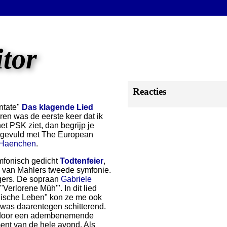
itor
Reacties
ntate"
Das klagende Lied
ren was de eerste keer dat ik
et PSK ziet, dan begrijp je
angevuld met The European
 Haenchen
.
ymfonisch gedicht
Todtenfeier
,
g van Mahlers tweede symfonie.
gers. De sopraan
Gabriele
"Verlorene Müh'". In dit lied
mlische Leben" kon ze me ook
was daarentegen schitterend.
gd door een adembenemende
ment van de hele avond. Als