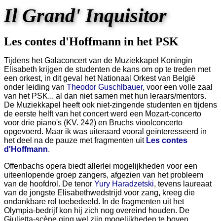
Il Grand' Inquisitor
Les contes d'Hoffmann in het PSK
Tijdens het Galaconcert van de Muziekkapel Koningin
Elisabeth krijgen de studenten de kans om op te treden met
een orkest, in dit geval het Nationaal Orkest van België
onder leiding van
Theodor Guschlbauer
, voor een volle zaal
van het PSK... al dan niet samen met hun leraars/mentors.
De Muziekkapel heeft ook niet-zingende studenten en tijdens
de eerste helft van het concert werd een Mozart-concerto
voor drie piano's (KV. 242) en Bruchs vioolconcerto
opgevoerd. Maar ik was uiteraard vooral geïnteresseerd in
het deel na de pauze met fragmenten uit
Les contes
d'Hoffmann
.
Offenbachs opera biedt allerlei mogelijkheden voor een
uiteenlopende groep zangers, afgezien van het probleem
van de hoofdrol. De tenor
Yury Haradzetski
, tevens laureaat
van de jongste Elisabethwedstrijd voor zang, kreeg die
ondankbare rol toebedeeld. In de fragmenten uit het
Olympia-bedrijf kon hij zich nog overeind houden. De
Giulietta-scène ging wel zijn mogelijkheden te boven,