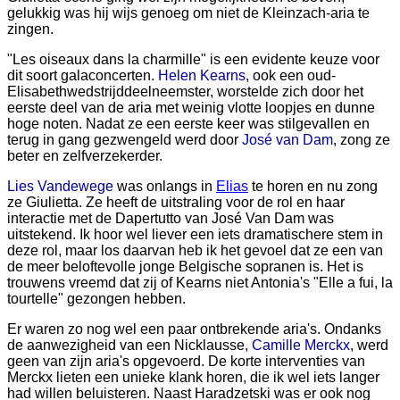
gelukkig was hij wijs genoeg om niet de Kleinzach-aria te
zingen.
"Les oiseaux dans la charmille" is een evidente keuze voor
dit soort galaconcerten.
Helen Kearns
, ook een oud-
Elisabethwedstrijddeelneemster, worstelde zich door het
eerste deel van de aria met weinig vlotte loopjes en dunne
hoge noten. Nadat ze een eerste keer was stilgevallen en
terug in gang gezwengeld werd door
José van Dam
, zong ze
beter en zelfverzekerder.
Lies Vandewege
was onlangs in
Elias
te horen en nu zong
ze Giulietta. Ze heeft de uitstraling voor de rol en haar
interactie met de Dapertutto van José Van Dam was
uitstekend. Ik hoor wel liever een iets dramatischere stem in
deze rol, maar los daarvan heb ik het gevoel dat ze een van
de meer beloftevolle jonge Belgische sopranen is. Het is
trouwens vreemd dat zij of Kearns niet Antonia's "Elle a fui, la
tourtelle" gezongen hebben.
Er waren zo nog wel een paar ontbrekende aria's. Ondanks
de aanwezigheid van een Nicklausse,
Camille Merckx
, werd
geen van zijn aria's opgevoerd. De korte interventies van
Merckx lieten een unieke klank horen, die ik wel iets langer
had willen beluisteren. Naast Haradzetski was er ook nog