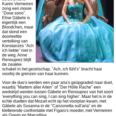
Karen Vermeiren
zong een mooie
"Dove sono".
Elise Gäbele is
eigenlijk een
Blondchen, maar
dat stond een
doorleefde
vertolking van
Konstanzes "Ach
ich liebte" niet in
de weg. Anne
Renouprez blijft
de zwakke
schakel in het gezelschap, "Ach, ich fühl's" bracht haar
voorbij de grenzen van haar kunnen.
Voor de duo's werden een paar aria's geüpgraded naar duet,
waarbij "Martern aller Arten" of "Der Hölle Rache" een
wedstrijd werden tussen Gäbele en Renouprez van het soort
'everything you can sing, I can sing higher'. Maar het is in de
echte duetten dat Mozart echt op het voorplan kwam, met
Gäbele als Susanna in de "Canzonetta sull'aria" en de
kletterende confrontatie met Figaro's moeder, met Vermeiren
als Gravin en Marcellina.