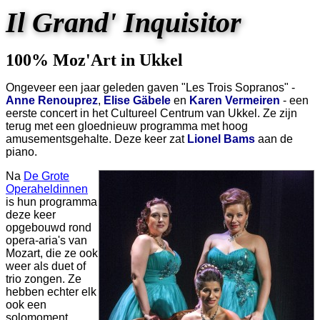
Il Grand' Inquisitor
100% Moz'Art in Ukkel
Ongeveer een jaar geleden gaven "Les Trois Sopranos" -
Anne Renouprez
,
Elise Gäbele
en
Karen Vermeiren
- een
eerste concert in het Cultureel Centrum van Ukkel. Ze zijn
terug met een gloednieuw programma met hoog
amusementsgehalte. Deze keer zat
Lionel Bams
aan de
piano.
Na
De Grote
Operaheldinnen
is hun programma
deze keer
opgebouwd rond
opera-aria's van
Mozart, die ze ook
weer als duet of
trio zongen. Ze
hebben echter elk
ook een
solomoment.